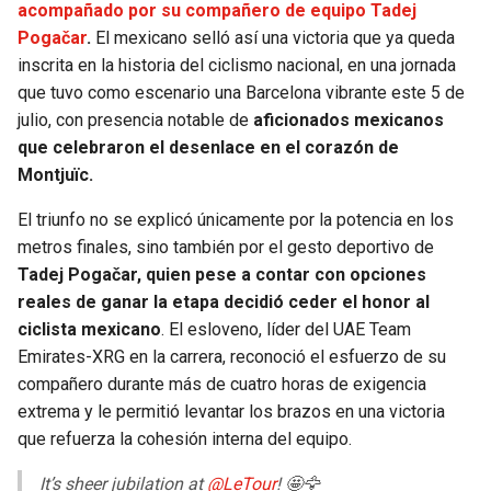
acompañado por su compañero de equipo
Tadej
Pogačar
.
El mexicano selló así una victoria que ya queda
SEAHAWKS
PELICANS
inscrita en la historia del ciclismo nacional, en una jornada
que tuvo como escenario una Barcelona vibrante este 5 de
BEARS
SPURS
julio, con presencia notable de
aficionados mexicanos
que celebraron el desenlace en el corazón de
LIONS
NUGGETS
Montjuïc.
PACKERS
TIMBERWOLVES
El triunfo no se explicó únicamente por la potencia en los
metros finales, sino también por el gesto deportivo de
VIKINGS
THUNDER
Tadej Pogačar, quien pese a contar con opciones
reales de ganar la etapa decidió ceder el honor al
FALCONS
TRAIL BLAZERS
ciclista mexicano
. El esloveno, líder del UAE Team
Emirates-XRG en la carrera, reconoció el esfuerzo de su
compañero durante más de cuatro horas de exigencia
PANTHERS
JAZZ
extrema y le permitió levantar los brazos en una victoria
que refuerza la cohesión interna del equipo.
SAINTS
It’s sheer jubilation at
@LeTour
! 🤩🦅