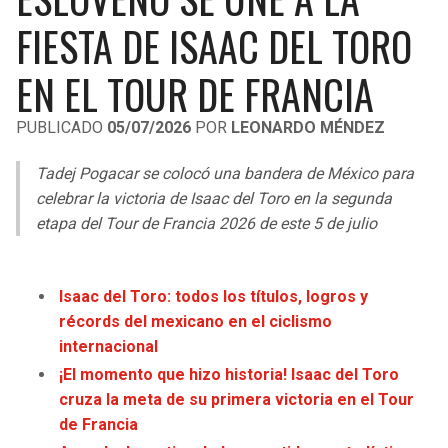
LIGA DE EXPANSIÓN MX
UEFA EUROPA LEAGUE
FIESTA DE ISAAC DEL TORO
RAIDERS
CAVALIERS
LEAGUES CUP
UEFA CONFERENCE LEAGUE
EN EL TOUR DE FRANCIA
MLS
CHARGERS
PISTONS
PUBLICADO
05/07/2026
POR
LEONARDO MÉNDEZ
COPA LIBERTADORES
RAVENS
PACERS
Tadej Pogacar se colocó una bandera de México para
COPA SUDAMERICANA
celebrar la victoria de Isaac del Toro en la segunda
BENGALS
BUCKS
etapa del Tour de Francia 2026 de este 5 de julio
LIGA BETPLAY
BROWNS
HAWKS
OTRAS LIGAS
Isaac del Toro: todos los títulos, logros y
STEELERS
HORNETS
récords del mexicano en el ciclismo
internacional
TEXANS
HEAT
¡El momento que hizo historia! Isaac del Toro
cruza la meta de su primera victoria en el Tour
COLTS
MAGIC
de Francia