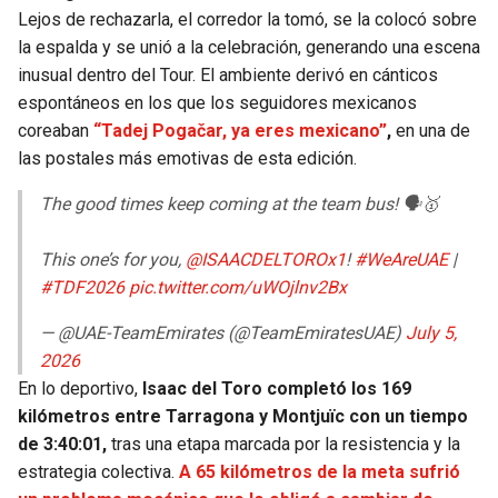
Lejos de rechazarla, el corredor la tomó, se la colocó sobre
la espalda y se unió a la celebración, generando una escena
inusual dentro del Tour. El ambiente derivó en cánticos
espontáneos en los que los seguidores mexicanos
coreaban
“Tadej Pogačar, ya eres mexicano”
,
en una de
las postales más emotivas de esta edición.
The good times keep coming at the team bus! 🗣️🥇
This one’s for you,
@ISAACDELTOROx1
!
#WeAreUAE
|
#TDF2026
pic.twitter.com/uWOjlnv2Bx
— @UAE-TeamEmirates (@TeamEmiratesUAE)
July 5,
2026
En lo deportivo,
Isaac del Toro completó los 169
kilómetros entre Tarragona y Montjuïc con un tiempo
de 3:40:01,
tras una etapa marcada por la resistencia y la
estrategia colectiva.
A 65 kilómetros de la meta sufrió