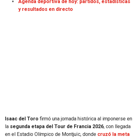
Agenda deportiva de hoy: partidos, estadísticas
JAGUARS
WIZARDS
y resultados en directo
TITANS
WARRIORS
COWBOYS
CLIPPERS
GIANTS
LAKERS
EAGLES
SUNS
COMMANDERS
KINGS
CARDINALS
MAVERICKS
Isaac del Toro
firmó una jornada histórica al imponerse en
RAMS
ROCKETS
la
segunda etapa del Tour de Francia 2026
, con llegada
en el Estadio Olímpico de Montjuïc, donde
cruzó la meta
49ERS
GRIZZLIES