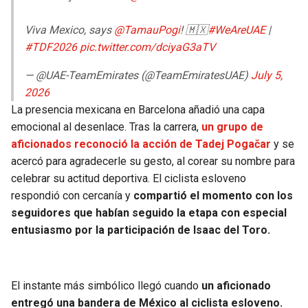
BUCCANEERS
Viva Mexico, says
@TamauPogi
! 🇲🇽
#WeAreUAE
|
#TDF2026
pic.twitter.com/dciyaG3aTV
— @UAE-TeamEmirates (@TeamEmiratesUAE)
July 5,
2026
La presencia mexicana en Barcelona añadió una capa
emocional al desenlace. Tras la carrera,
un grupo de
aficionados reconoció la acción de Tadej Pogačar
y se
acercó para agradecerle su gesto, al corear su nombre para
celebrar su actitud deportiva. El ciclista esloveno
respondió con cercanía y
compartió el momento con los
seguidores que habían seguido la etapa con especial
entusiasmo por la participación de Isaac del Toro.
El instante más simbólico llegó cuando
un aficionado
entregó una bandera de México al ciclista esloveno.