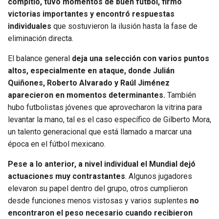
compitió, tuvo momentos de buen fútbol, firmó
victorias importantes y encontró respuestas
SEAHAWKS
PELICANS
individuales
que sostuvieron la ilusión hasta la fase de
eliminación directa.
BEARS
SPURS
El balance general
deja una selección con varios puntos
LIONS
NUGGETS
altos, especialmente en ataque, donde Julián
Quiñones, Roberto Alvarado y Raúl Jiménez
aparecieron en momentos determinantes.
También
PACKERS
TIMBERWOLVES
hubo futbolistas jóvenes que aprovecharon la vitrina para
levantar la mano, tal es el caso específico de Gilberto Mora,
VIKINGS
THUNDER
un talento generacional que está llamado a marcar una
época en el fútbol mexicano.
FALCONS
TRAIL BLAZERS
Pese a lo anterior, a nivel individual el Mundial dejó
PANTHERS
JAZZ
actuaciones muy contrastantes
. Algunos jugadores
elevaron su papel dentro del grupo, otros cumplieron
SAINTS
desde funciones menos vistosas y varios suplentes
no
encontraron el peso necesario cuando recibieron