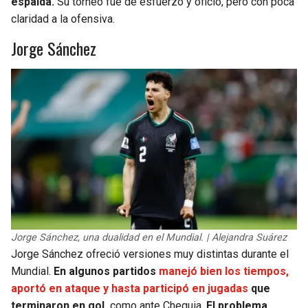
espalda.
Su torneo fue de esfuerzo y oficio, pero con poca
claridad a la ofensiva.
Jorge Sánchez
Jorge Sánchez, una dualidad en el Mundial. | Alejandra Suárez
Jorge Sánchez ofreció versiones muy distintas durante el
Mundial.
En algunos partidos
manejó bien los tiempos,
aportó en ataque y hasta participó en jugadas
que
terminaron en gol,
como ante Chequia.
El problema