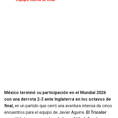
JAGUARS
WIZARDS
TITANS
WARRIORS
COWBOYS
CLIPPERS
GIANTS
LAKERS
EAGLES
SUNS
COMMANDERS
KINGS
CARDINALS
MAVERICKS
México terminó su participación en el Mundial 2026
con una derrota 2-3 ante Inglaterra en los octavos de
RAMS
ROCKETS
final,
en un partido que cerró una aventura intensa de cinco
encuentros para el equipo de Javier Aguirre.
El Tricolor
49ERS
GRIZZLIES