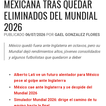
MEXICANA TRAS QUEDAR
LIGA DE EXPANSIÓN MX
UEFA EUROPA LEAGUE
ELIMINADOS DEL MUNDIAL
RAIDERS
CAVALIERS
LEAGUES CUP
UEFA CONFERENCE LEAGUE
2026
MLS
CHARGERS
PISTONS
PUBLICADO
06/07/2026
POR
GAEL GONZALEZ FLORES
COPA LIBERTADORES
RAVENS
PACERS
México quedó fuera ante Inglaterra en octavos, pero su
COPA SUDAMERICANA
BENGALS
BUCKS
Mundial dejó rendimientos altos, jóvenes consolidados
LIGA BETPLAY
y algunos futbolistas que quedaron a deber
BROWNS
HAWKS
OTRAS LIGAS
STEELERS
HORNETS
Alberto Lati ve un futuro alentador para México
pese al golpe ante Inglaterra
TEXANS
HEAT
México cae ante Inglaterra y se despide del
Mundial 2026
COLTS
MAGIC
Simulador Mundial 2026: dirige el camino de tu
equipo hasta la final