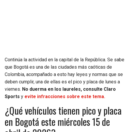
SEAHAWKS
PELICANS
BEARS
SPURS
LIONS
NUGGETS
PACKERS
TIMBERWOLVES
Continúa la actividad en la capital de la República. Se sabe
que Bogotá es una de las ciudades más caóticas de
VIKINGS
THUNDER
Colombia, acompañado a esto hay leyes y normas que se
deben cumplir, una de ellas es el pico y placa de lunes a
FALCONS
TRAIL BLAZERS
viernes.
No duerma en los laureles, consulte Claro
Sports
y
evite infracciones sobre este tema.
PANTHERS
JAZZ
¿Qué vehículos tienen pico y placa
en Bogotá este miércoles 15 de
SAINTS