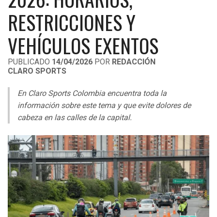
LIGA DE EXPANSIÓN MX
UEFA EUROPA LEAGUE
RESTRICCIONES Y
RAIDERS
CAVALIERS
LEAGUES CUP
UEFA CONFERENCE LEAGUE
VEHÍCULOS EXENTOS
MLS
CHARGERS
PISTONS
PUBLICADO
14/04/2026
POR
REDACCIÓN
CLARO SPORTS
COPA LIBERTADORES
RAVENS
PACERS
En Claro Sports Colombia encuentra toda la
COPA SUDAMERICANA
BENGALS
BUCKS
información sobre este tema y que evite dolores de
LIGA BETPLAY
cabeza en las calles de la capital.
BROWNS
HAWKS
OTRAS LIGAS
STEELERS
HORNETS
TEXANS
HEAT
COLTS
MAGIC