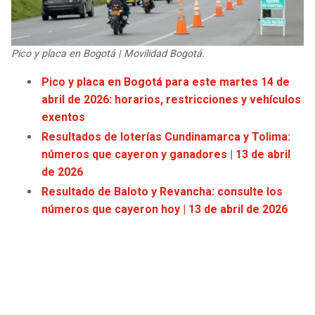
JAGUARS
WIZARDS
TITANS
WARRIORS
Pico y placa en Bogotá | Movilidad Bogotá.
Pico y placa en Bogotá para este martes 14 de
COWBOYS
CLIPPERS
abril de 2026: horarios, restricciones y vehículos
exentos
GIANTS
LAKERS
Resultados de loterías Cundinamarca y Tolima:
números que cayeron y ganadores | 13 de abril
EAGLES
SUNS
de 2026
Resultado de Baloto y Revancha: consulte los
COMMANDERS
KINGS
números que cayeron hoy | 13 de abril de 2026
CARDINALS
MAVERICKS
RAMS
ROCKETS
49ERS
GRIZZLIES