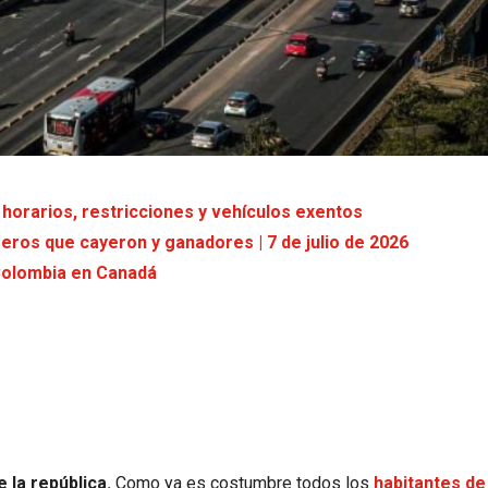
: horarios, restricciones y vehículos exentos
meros que cayeron y ganadores | 7 de julio de 2026
 Colombia en Canadá
 la república.
Como ya es costumbre todos los
habitantes d