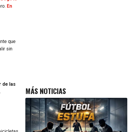
ero.
En
ante que
lir sin
r de las
MÁS NOTICIAS
.
icicletas