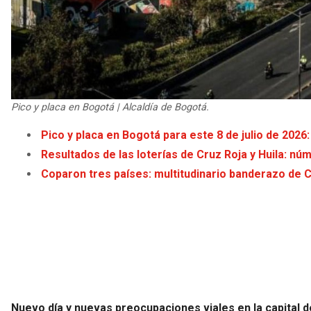
Pico y placa en Bogotá | Alcaldía de Bogotá.
Pico y placa en Bogotá para este 8 de julio de 2026
Resultados de las loterías de Cruz Roja y Huila: nú
Coparon tres países: multitudinario banderazo de
Nuevo día y nuevas preocupaciones viales en la capital de