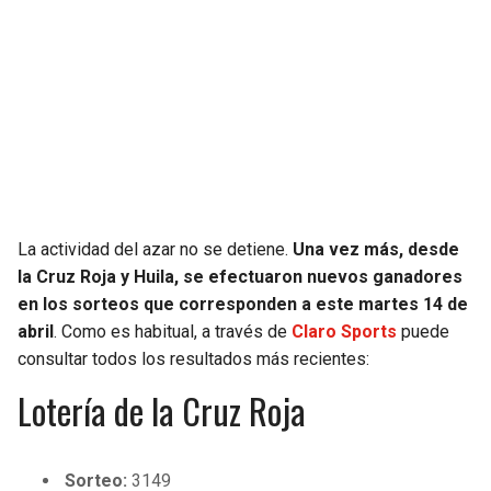
SEAHAWKS
PELICANS
BEARS
SPURS
LIONS
NUGGETS
PACKERS
TIMBERWOLVES
La actividad del azar no se detiene.
Una vez más, desde
VIKINGS
THUNDER
la Cruz Roja y Huila, se efectuaron nuevos ganadores
en los sorteos que corresponden a este martes 14 de
FALCONS
TRAIL BLAZERS
abril
. Como es habitual, a través de
Claro Sports
puede
consultar todos los resultados más recientes:
PANTHERS
JAZZ
Lotería de la Cruz Roja
SAINTS
Sorteo:
3149