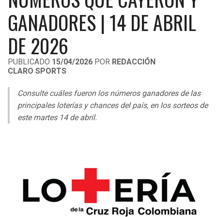
LIGA DE EXPANSIÓN MX
UEFA EUROPA LEAGUE
GANADORES | 14 DE ABRIL
RAIDERS
CAVALIERS
LEAGUES CUP
UEFA CONFERENCE LEAGUE
DE 2026
MLS
CHARGERS
PISTONS
PUBLICADO
15/04/2026
POR
REDACCIÓN
CLARO SPORTS
COPA LIBERTADORES
RAVENS
PACERS
Consulte cuáles fueron los números ganadores de las
COPA SUDAMERICANA
BENGALS
BUCKS
principales loterías y chances del país, en los sorteos de
LIGA BETPLAY
este martes 14 de abril.
BROWNS
HAWKS
OTRAS LIGAS
STEELERS
HORNETS
TEXANS
HEAT
COLTS
MAGIC