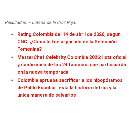
JAGUARS
WIZARDS
TITANS
WARRIORS
Resultados. – Lotería de la Cruz Roja.
Rating Colombia del 14 de abril de 2026, según
COWBOYS
CLIPPERS
CNC: ¿Cómo le fue al partido de la Selección
Femenina?
GIANTS
LAKERS
MasterChef Celebrity Colombia 2026: lista oficial
y confirmada de los 24 famosos que participarán
EAGLES
SUNS
en la nueva temporada
Colombia aprueba sacrificar a los hipopótamos
COMMANDERS
KINGS
de Pablo Escobar: esta la historia detrás y la
única manera de salvarlos
CARDINALS
MAVERICKS
RAMS
ROCKETS
49ERS
GRIZZLIES