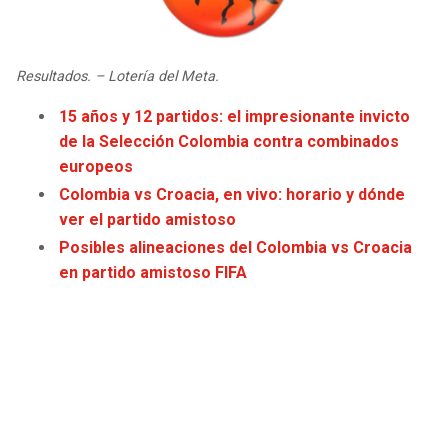
JAGUARS
WIZARDS
TITANS
WARRIORS
Resultados. – Lotería del Meta.
15 años y 12 partidos: el impresionante invicto
COWBOYS
CLIPPERS
de la Selección Colombia contra combinados
europeos
GIANTS
LAKERS
Colombia vs Croacia, en vivo: horario y dónde
ver el partido amistoso
EAGLES
SUNS
Posibles alineaciones del Colombia vs Croacia
en partido amistoso FIFA
COMMANDERS
KINGS
CARDINALS
MAVERICKS
RAMS
ROCKETS
49ERS
GRIZZLIES