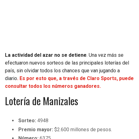
SEAHAWKS
PELICANS
BEARS
SPURS
LIONS
NUGGETS
La actividad del azar no se detiene
. Una vez más se
PACKERS
TIMBERWOLVES
efectuaron nuevos sorteos de las principales loterías del
país, sin olvidar todos los chances que van jugando a
VIKINGS
THUNDER
diario
. Es por esto que, a través de Claro Sports, puede
consultar todos los números ganadores.
FALCONS
TRAIL BLAZERS
Lotería de Manizales
PANTHERS
JAZZ
Sorteo:
4948
SAINTS
Premio mayor:
$2.600 millones de pesos.
Número:
6375