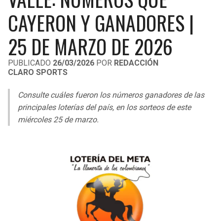
LIGA DE EXPANSIÓN MX
UEFA EUROPA LEAGUE
CAYERON Y GANADORES |
RAIDERS
CAVALIERS
LEAGUES CUP
UEFA CONFERENCE LEAGUE
25 DE MARZO DE 2026
MLS
CHARGERS
PISTONS
PUBLICADO
26/03/2026
POR
REDACCIÓN
CLARO SPORTS
COPA LIBERTADORES
RAVENS
PACERS
Consulte cuáles fueron los números ganadores de las
COPA SUDAMERICANA
BENGALS
BUCKS
principales loterías del país, en los sorteos de este
LIGA BETPLAY
miércoles 25 de marzo.
BROWNS
HAWKS
OTRAS LIGAS
STEELERS
HORNETS
TEXANS
HEAT
COLTS
MAGIC