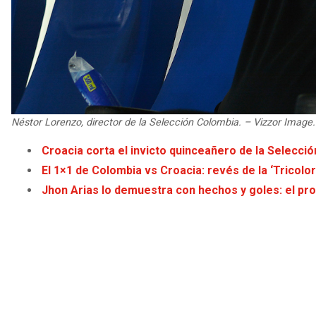
Néstor Lorenzo, director de la Selección Colombia. – Vizzor Image.
Croacia corta el invicto quinceañero de la Selecci
El 1×1 de Colombia vs Croacia: revés de la ‘Tricolor
Jhon Arias lo demuestra con hechos y goles: el pr