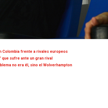
ón Colombia frente a rivales europeos
’ que sufre ante un gran rival
oblema no era él, sino el Wolverhampton