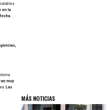
scatables
 en la
 fecha
igencias,
istema
eran muy
ura.
Las
MÁS NOTICIAS