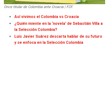
JAGUARS
WIZARDS
Once titular de Colombia ante Croacia | FCF.
Así vivimos el Colombia vs Croacia
TITANS
WARRIORS
¿Quién miente en la ‘novela’ de Sebastián Villa a
la Selección Colombia?
COWBOYS
CLIPPERS
Luis Javier Suárez descarta hablar de su futuro
y se enfoca en la Selección Colombia
GIANTS
LAKERS
EAGLES
SUNS
COMMANDERS
KINGS
CARDINALS
MAVERICKS
RAMS
ROCKETS
49ERS
GRIZZLIES