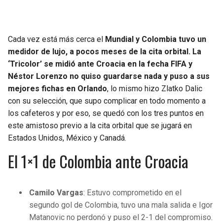
SEAHAWKS
PELICANS
Cada vez está más cerca el
Mundial y Colombia tuvo un
BEARS
SPURS
medidor de lujo, a pocos meses de la cita orbital. La
‘Tricolor’ se midió ante Croacia en la fecha FIFA y
LIONS
NUGGETS
Néstor Lorenzo no quiso guardarse nada y puso a sus
mejores fichas en Orlando
, lo mismo hizo Zlatko Dalic
PACKERS
TIMBERWOLVES
con su selección, que supo complicar en todo momento a
los cafeteros y por eso, se quedó con los tres puntos en
VIKINGS
THUNDER
este amistoso previo a la cita orbital que se jugará en
Estados Unidos, México y Canadá.
FALCONS
TRAIL BLAZERS
El 1×1 de Colombia ante Croacia
PANTHERS
JAZZ
Camilo Vargas
: Estuvo comprometido en el
SAINTS
segundo gol de Colombia, tuvo una mala salida e Igor
Matanovic no perdonó y puso el 2-1 del compromiso.