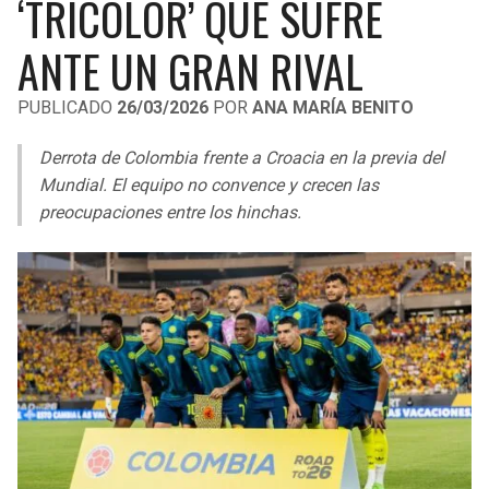
‘TRICOLOR’ QUE SUFRE
LIGA DE EXPANSIÓN MX
UEFA EUROPA LEAGUE
ANTE UN GRAN RIVAL
RAIDERS
CAVALIERS
LEAGUES CUP
UEFA CONFERENCE LEAGUE
PUBLICADO
26/03/2026
POR
ANA MARÍA BENITO
MLS
CHARGERS
PISTONS
Derrota de Colombia frente a Croacia en la previa del
COPA LIBERTADORES
RAVENS
PACERS
Mundial. El equipo no convence y crecen las
COPA SUDAMERICANA
preocupaciones entre los hinchas.
BENGALS
BUCKS
LIGA BETPLAY
BROWNS
HAWKS
OTRAS LIGAS
STEELERS
HORNETS
TEXANS
HEAT
COLTS
MAGIC