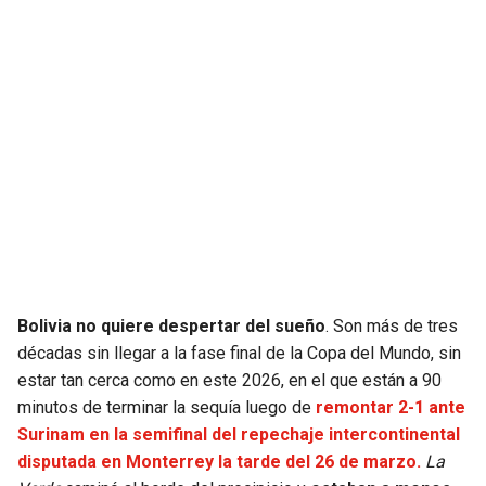
SEAHAWKS
PELICANS
BEARS
SPURS
LIONS
NUGGETS
PACKERS
TIMBERWOLVES
VIKINGS
THUNDER
FALCONS
TRAIL BLAZERS
Bolivia no quiere despertar del sueño
. Son más de tres
décadas sin llegar a la fase final de la Copa del Mundo, sin
estar tan cerca como en este 2026, en el que están a 90
PANTHERS
JAZZ
minutos de terminar la sequía luego de
remontar 2-1 ante
Surinam en la semifinal del repechaje intercontinental
SAINTS
disputada en Monterrey la tarde del 26 de marzo.
La