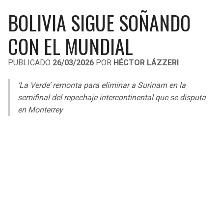
LIGA DE EXPANSIÓN MX
UEFA EUROPA LEAGUE
BOLIVIA SIGUE SOÑANDO
RAIDERS
CAVALIERS
LEAGUES CUP
UEFA CONFERENCE LEAGUE
CON EL MUNDIAL
MLS
CHARGERS
PISTONS
PUBLICADO
26/03/2026
POR
HÉCTOR LÁZZERI
COPA LIBERTADORES
RAVENS
PACERS
‘La Verde’
remonta para eliminar a Surinam en la
COPA SUDAMERICANA
semifinal del repechaje intercontinental que se disputa
BENGALS
BUCKS
en Monterrey
LIGA BETPLAY
BROWNS
HAWKS
OTRAS LIGAS
STEELERS
HORNETS
TEXANS
HEAT
COLTS
MAGIC