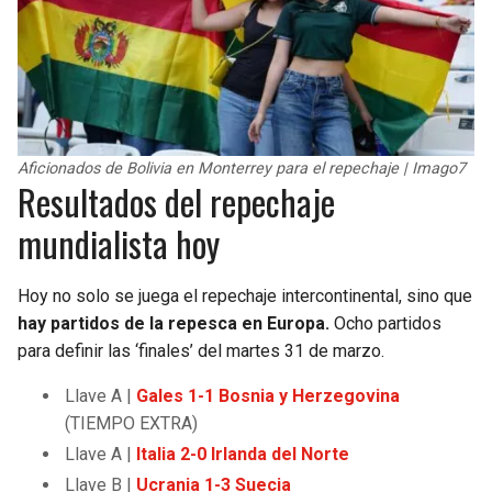
Aficionados de Bolivia en Monterrey para el repechaje | Imago7
Resultados del repechaje
mundialista hoy
Hoy no solo se juega el repechaje intercontinental, sino que
hay partidos de la repesca en Europa.
Ocho partidos
para definir las ‘finales’ del martes 31 de marzo.
Llave A |
Gales 1-1 Bosnia y Herzegovina
(TIEMPO EXTRA)
Llave A |
Italia 2-0 Irlanda del Norte
Llave B |
Ucrania 1-3 Suecia