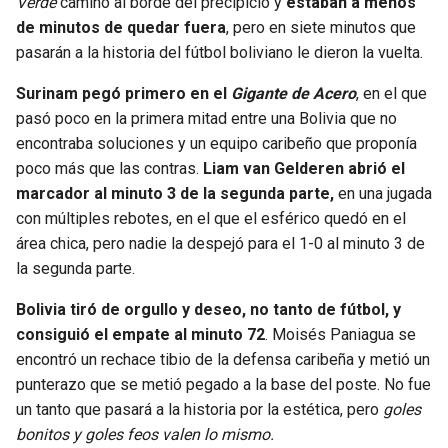
Verde
caminó al borde del precipicio y
estaban a menos
BUCCANEERS
de minutos de quedar fuera
, pero en siete minutos que
pasarán a la historia del fútbol boliviano le dieron la vuelta.
Surinam pegó primero en el
Gigante de Acero
, en el que
pasó poco en la primera mitad entre una Bolivia que no
encontraba soluciones y un equipo caribeño que proponía
poco más que las contras.
Liam van Gelderen abrió el
marcador al minuto 3 de la segunda parte,
en una jugada
con múltiples rebotes, en el que el esférico quedó en el
área chica, pero nadie la despejó para el 1-0 al minuto 3 de
la segunda parte.
Bolivia tiró de orgullo y deseo, no tanto de fútbol, y
consiguió el empate al minuto 72
. Moisés Paniagua se
encontró un rechace tibio de la defensa caribeña y metió un
punterazo que se metió pegado a la base del poste. No fue
un tanto que pasará a la historia por la estética, pero
goles
bonitos y goles feos valen lo mismo.