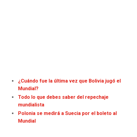
JAGUARS
WIZARDS
TITANS
WARRIORS
COWBOYS
CLIPPERS
GIANTS
LAKERS
EAGLES
SUNS
¿Cuándo fue la última vez que Bolivia jugó el
COMMANDERS
KINGS
Mundial?
Todo lo que debes saber del repechaje
CARDINALS
MAVERICKS
mundialista
Polonia se medirá a Suecia por el boleto al
RAMS
ROCKETS
Mundial
49ERS
GRIZZLIES