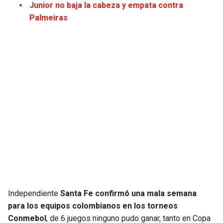
Junior no baja la cabeza y empata contra
Palmeiras
SEAHAWKS
PELICANS
BEARS
SPURS
LIONS
NUGGETS
PACKERS
TIMBERWOLVES
VIKINGS
THUNDER
FALCONS
TRAIL BLAZERS
PANTHERS
JAZZ
Independiente
Santa Fe confirmó una mala semana
SAINTS
para los equipos colombianos en los torneos
Conmebol
, de 6 juegos ninguno pudo ganar, tanto en Copa