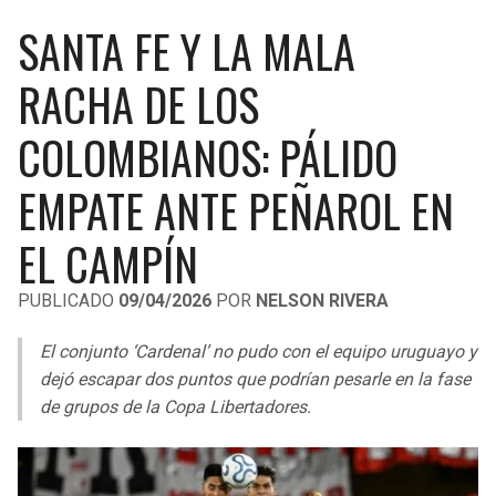
LIGA DE EXPANSIÓN MX
UEFA EUROPA LEAGUE
SANTA FE Y LA MALA
RAIDERS
CAVALIERS
LEAGUES CUP
UEFA CONFERENCE LEAGUE
RACHA DE LOS
MLS
CHARGERS
PISTONS
COLOMBIANOS: PÁLIDO
COPA LIBERTADORES
RAVENS
PACERS
EMPATE ANTE PEÑAROL EN
COPA SUDAMERICANA
BENGALS
BUCKS
EL CAMPÍN
LIGA BETPLAY
BROWNS
HAWKS
PUBLICADO
09/04/2026
POR
NELSON RIVERA
OTRAS LIGAS
STEELERS
HORNETS
El conjunto ‘Cardenal’ no pudo con el equipo uruguayo y
dejó escapar dos puntos que podrían pesarle en la fase
TEXANS
HEAT
de grupos de la Copa Libertadores.
COLTS
MAGIC