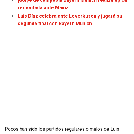
¡Golpe de campeón! Bayern Munich realiza épica
JAGUARS
WIZARDS
remontada ante Mainz
Luis Díaz celebra ante Leverkusen y jugará su
TITANS
WARRIORS
segunda final con Bayern Munich
COWBOYS
CLIPPERS
GIANTS
LAKERS
EAGLES
SUNS
COMMANDERS
KINGS
CARDINALS
MAVERICKS
RAMS
ROCKETS
Pocos han sido los partidos regulares o malos de Luis
49ERS
GRIZZLIES