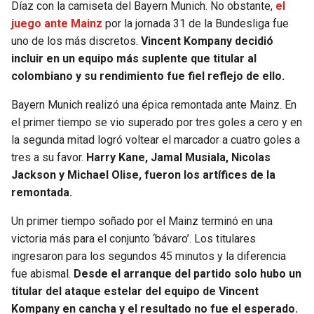
Díaz con la camiseta del Bayern Munich. No obstante,
el
juego ante Mainz
por la jornada 31 de la Bundesliga fue
SEAHAWKS
PELICANS
uno de los más discretos.
Vincent Kompany decidió
incluir en un equipo más suplente que titular al
BEARS
SPURS
colombiano y su rendimiento fue fiel reflejo de ello.
LIONS
NUGGETS
Bayern Munich realizó una épica remontada ante Mainz. En
el primer tiempo se vio superado por tres goles a cero y en
PACKERS
TIMBERWOLVES
la segunda mitad logró voltear el marcador a cuatro goles a
tres a su favor.
Harry Kane, Jamal Musiala, Nicolas
VIKINGS
THUNDER
Jackson y Michael Olise, fueron los artífices de la
remontada.
FALCONS
TRAIL BLAZERS
Un primer tiempo soñado por el Mainz terminó en una
victoria más para el conjunto ‘bávaro’. Los titulares
PANTHERS
JAZZ
ingresaron para los segundos 45 minutos y la diferencia
fue abismal.
Desde el arranque del partido solo hubo un
SAINTS
titular del ataque estelar del equipo de Vincent
Kompany en cancha y el resultado no fue el esperado.