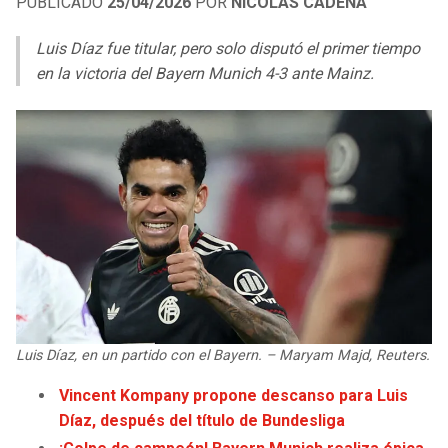
PUBLICADO
25/04/2026
POR
NICOLÁS CADENA
LIGA DE EXPANSIÓN MX
UEFA EUROPA LEAGUE
Luis Díaz fue titular, pero solo disputó el primer tiempo
RAIDERS
CAVALIERS
LEAGUES CUP
UEFA CONFERENCE LEAGUE
en la victoria del Bayern Munich 4-3 ante Mainz.
MLS
CHARGERS
PISTONS
COPA LIBERTADORES
RAVENS
PACERS
COPA SUDAMERICANA
BENGALS
BUCKS
LIGA BETPLAY
BROWNS
HAWKS
OTRAS LIGAS
STEELERS
HORNETS
Luis Díaz, en un partido con el Bayern. – Maryam Majd, Reuters.
TEXANS
HEAT
Vincent Kompany propone descanso para Luis
COLTS
MAGIC
Díaz, después del título de Bundesliga