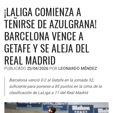
LIGA DE EXPANSIÓN MX
UEFA EUROPA LEAGUE
¡LALIGA COMIENZA A
RAIDERS
CAVALIERS
LEAGUES CUP
UEFA CONFERENCE LEAGUE
TEÑIRSE DE AZULGRANA!
MLS
CHARGERS
PISTONS
BARCELONA VENCE A
COPA LIBERTADORES
RAVENS
PACERS
GETAFE Y SE ALEJA DEL
COPA SUDAMERICANA
BENGALS
BUCKS
REAL MADRID
LIGA BETPLAY
BROWNS
HAWKS
PUBLICADO
25/04/2026
POR
LEONARDO MÉNDEZ
OTRAS LIGAS
STEELERS
HORNETS
Barcelona venció 0-2 al Getafe en la jornada 32,
suficiente para ponerse a 85 puntos en la cima de la
TEXANS
HEAT
clasificación de LaLiga a 11 del Real Madrid
COLTS
MAGIC