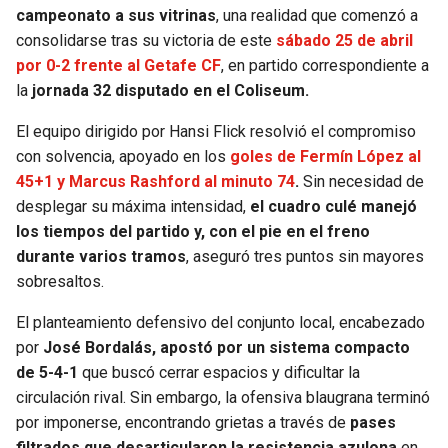
BUCCANEERS
campeonato a sus vitrinas
, una realidad que comenzó a
consolidarse tras su victoria de este
sábado 25 de abril
por 0-2 frente al Getafe CF
, en partido correspondiente a
la
jornada 32 disputado en el Coliseum.
El equipo dirigido por Hansi Flick resolvió el compromiso
con solvencia, apoyado en los
goles de Fermín López al
45+1 y Marcus Rashford al minuto 74
.
Sin necesidad de
desplegar su máxima intensidad,
el cuadro culé manejó
los tiempos del partido y, con el pie en el freno
durante varios tramos
, aseguró tres puntos sin mayores
sobresaltos.
El planteamiento defensivo del conjunto local, encabezado
por
José Bordalás, apostó por un sistema compacto
de 5-4-1
que buscó cerrar espacios y dificultar la
circulación rival. Sin embargo, la ofensiva blaugrana terminó
por imponerse, encontrando grietas a través de
pases
filtrados que desarticularon la resistencia azulona
en