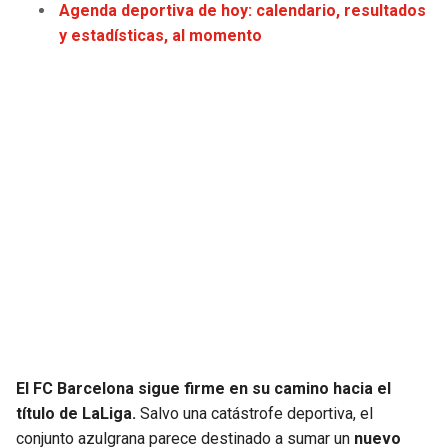
Agenda deportiva de hoy: calendario, resultados
y estadísticas, al momento
SEAHAWKS
PELICANS
BEARS
SPURS
LIONS
NUGGETS
PACKERS
TIMBERWOLVES
VIKINGS
THUNDER
FALCONS
TRAIL BLAZERS
PANTHERS
JAZZ
El FC Barcelona sigue firme en su camino hacia el
SAINTS
título de LaLiga.
Salvo una catástrofe deportiva, el
conjunto azulgrana parece destinado a sumar un
nuevo