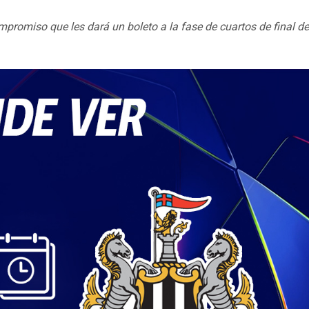
mpromiso que les dará un boleto a la fase de cuartos de final de