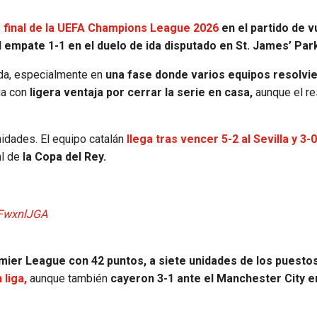
e final de la UEFA Champions League 2026
en el partido de v
l empate 1-1 en el duelo de ida disputado en St. James’ Par
nda, especialmente en
una fase donde varios equipos resolvi
ga con
ligera ventaja por cerrar la serie en casa,
aunque el re
nidades. El equipo catalán
llega tras vencer 5-2 al Sevilla y 3-0
al de
la Copa del Rey.
4FwxnlJGA
emier League con 42 puntos, a siete unidades de los puesto
 liga,
aunque también
cayeron 3-1 ante el Manchester City en