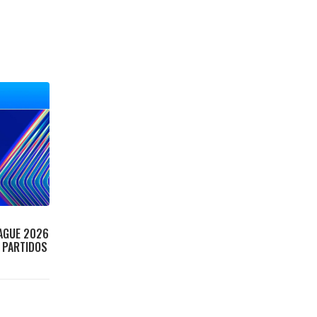
EAGUE 2026
S PARTIDOS