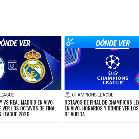
LEAGUE
CHAMPIONS LEAGUE
 VS REAL MADRID EN VIVO:
OCTAVOS DE FINAL DE CHAMPIONS L
 VER LOS OCTAVOS DE FINAL
EN VIVO: HORARIOS Y DÓNDE VER LO
S LEAGUE 2026
DE VUELTA