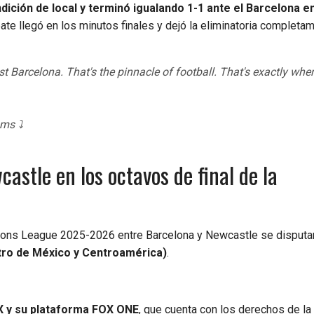
ición de local y terminó igualando 1-1 ante el Barcelona e
te llegó en los minutos finales y dejó la eliminatoria completa
st Barcelona. That's the pinnacle of football. That's exactly whe
ms ⤵️
astle en los octavos de final de la
mpions League 2025-2026 entre Barcelona y Newcastle se disputar
ntro de México y Centroamérica)
.
X y su plataforma FOX ONE
, que cuenta con los derechos de la