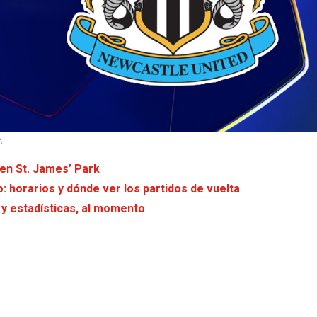
.
 en St. James’ Park
 horarios y dónde ver los partidos de vuelta
 y estadísticas, al momento