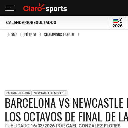
CALENDARIO
RESULTADOS
MUND
HOME
I
FÚTBOL
I
CHAMPIONS LEAGUE
I
BARCELONA VS NEWCASTLE EN V
FC BARCELONA
NEWCASTLE UNITED
BARCELONA VS NEWCASTLE E
LOS OCTAVOS DE FINAL DE 
PUBLICADO
16/03/2026
POR
GAEL GONZALEZ FLORES