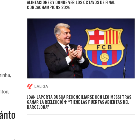
ALINEACIONES Y DÓNDE VER LOS OCTAVOS DE FINAL
CONCACHAMPIONS 2026
hinha,
LALIGA
nton;
JOAN LAPORTA BUSCA RECONCILIARSE CON LEO MESSI TRAS
GANAR LA REELECCIÓN: “TIENE LAS PUERTAS ABIERTAS DEL
BARCELONA”
uánto