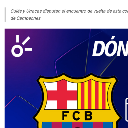
Culés y Urracas disputan el encuentro de vuelta de este co
de Campeones