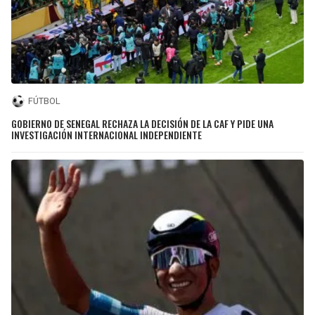
FÚTBOL
GOBIERNO DE SENEGAL RECHAZA LA DECISIÓN DE LA CAF Y PIDE UNA
INVESTIGACIÓN INTERNACIONAL INDEPENDIENTE