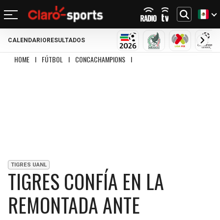
CALENDARIO
RESULTADOS
REGRESAR
REGRESAR
REGRESAR
REGRESAR
REGRESAR
REGRESAR
REGRESAR
REGRESAR
MUNDIAL 2026
SELECCIÓN MEXIC
LIGA MX
CHA
HOME
I
FÚTBOL
I
CONCACHAMPIONS
I
TIGRES CONFÍA EN LA REMONTADA
FÚTBOL
FÚTBOL INTERNACIONAL
MOTOR
NFL
NBA
BÉISBOL
OTROS DEPORTES
ACTUALIDAD
MUNDIAL 2026
CHAMPIONS LEAGUE
FÓRMULA 1
MEXICANO
CICLISMO
TENDENCIAS
BILLS
CELTICS
LIGA MX
LALIGA
NASCAR
MLB
TENIS
MÚSICA
DOLPHINS
NETS
SELECCIÓN MEXICANA
PREMIER LEAGUE
BOXEO
CINE Y TV
PATRIOTS
KNICKS
CONCACHAMPIONS
SERIE A
GOLF
VIDEOJUEGOS
TIGRES UANL
JETS
76ERS
TIGRES CONFÍA EN LA
FÚTBOL DE ESTUFA
BUNDESLIGA
UFC
BRONCOS
RAPTORS
REMONTADA ANTE
FÚTBOL FEMENIL
LIGUE 1
CHIEFS
BULLS