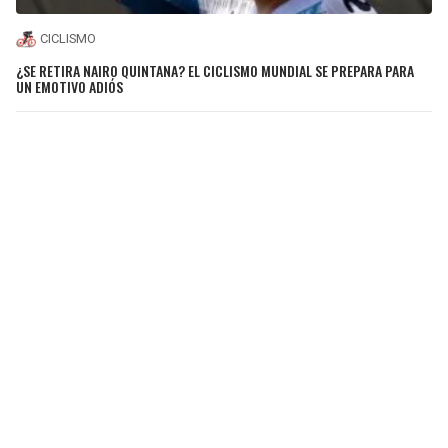
CICLISMO
¿SE RETIRA NAIRO QUINTANA? EL CICLISMO MUNDIAL SE PREPARA PARA
UN EMOTIVO ADIÓS