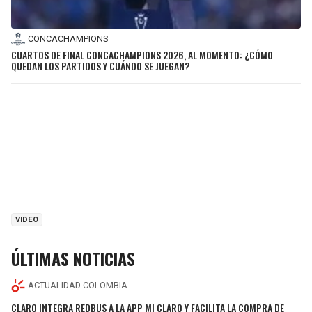
CONCACHAMPIONS
CUARTOS DE FINAL CONCACHAMPIONS 2026, AL MOMENTO: ¿CÓMO
QUEDAN LOS PARTIDOS Y CUÁNDO SE JUEGAN?
VIDEO
ÚLTIMAS NOTICIAS
ACTUALIDAD COLOMBIA
CLARO INTEGRA REDBUS A LA APP MI CLARO Y FACILITA LA COMPRA DE