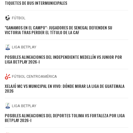
TIQUETES DE BUS INTERMUNICIPALES
FÚTBOL
"GANAMOS EN EL CAMPO": JUGADORES DE SENEGAL DEFIENDEN SU
VICTORIA TRAS PERDER EL TÍTULO DE LA CAF
LIGA BETPLAY
POSIBLES ALINEACIONES DEL INDEPENDIENTE MEDELLÍN VS JUNIOR POR
LIGA BETPLAY 2026-I
FÚTBOL CENTROAMÉRICA
XELAJÚ MC VS MUNICIPAL EN VIVO: DÓNDE MIRAR LA LIGA DE GUATEMALA
2026
LIGA BETPLAY
POSIBLES ALINEACIONES DEL DEPORTES TOLIMA VS FORTALEZA POR LIGA
BETPLAY 2026-I