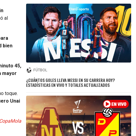
in
ó al
para
d bien
minuto 45,
FÚTBOL
on mayor
¿CUÁNTOS GOLES LLEVA MESSI EN SU CARRERA HOY?
ESTADÍSTICAS EN VIVO Y TOTALES ACTUALIZADOS
mo toque.
uero Unai
CopaMola