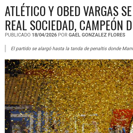
ATLÉTICO Y OBED VARGAS SE
REAL SOCIEDAD, CAMPEÓN D
PUBLICADO
18/04/2026
POR
GAEL GONZALEZ FLORES
El partido se alargó hasta la tanda de penaltis donde Marr