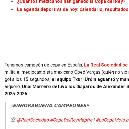
¿Cuántos mexicanos han ganado la Copa del Rey?
La agenda deportiva de hoy: calendario, resultados
Tenemos campeón de copa en España.
La Real Sociedad se 
milita el mediocampista mexicano Obed Vargas (quién no vio mi
gol a los 15 segundos,
el equipo Txuri Urdin aguantó y mane
arquero,
Unai Marrero detuvo los disparos de Alexander So
2025-2026.
¡¡𝗘𝗡𝗛𝗢𝗥𝗔𝗕𝗨𝗘𝗡𝗔, 𝗖𝗔𝗠𝗣𝗘𝗢𝗡𝗘𝗦!!
🏆
@RealSociedad
#CopaDelReyMapfre
|
#LaCopaMola
p