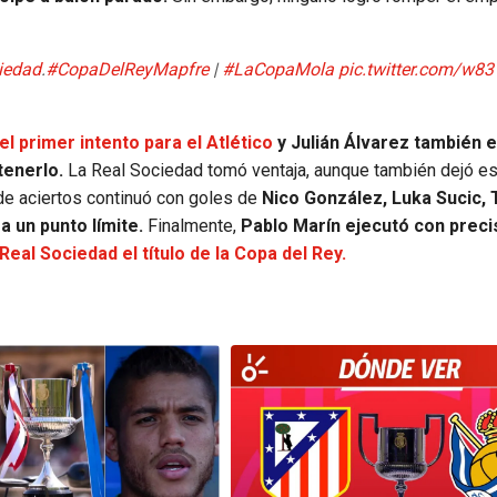
iedad
.
#CopaDelReyMapfre
|
#LaCopaMola
pic.twitter.com/w8
 el primer intento para el Atlético
y Julián Álvarez también 
tenerlo.
La Real Sociedad tomó ventaja, aunque también dejó e
de aciertos continuó con goles de
Nico González, Luka Sucic, 
a un punto límite.
Finalmente,
Pablo Marín ejecutó con precis
 Real Sociedad el título de la Copa del Rey.