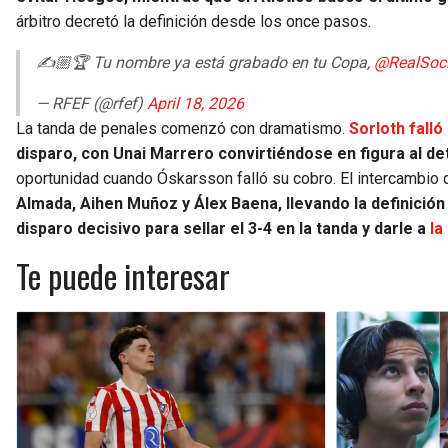
árbitro decretó la definición desde los once pasos.
✍️🏼🏆 Tu nombre ya está grabado en tu Copa,
@RealSoc
— RFEF (@rfef)
April 18, 2026
La tanda de penales comenzó con dramatismo.
Sorloth falló
disparo, con Unai Marrero convirtiéndose en figura al de
oportunidad cuando Óskarsson falló su cobro. El intercambio 
Almada, Aihen Muñoz y Álex Baena, llevando la definición 
disparo decisivo para sellar el 3-4 en la tanda y darle a
la
Te puede interesar