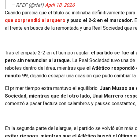
— RFEF (@rfef)
April 18, 2026
Cuando parecía que el título se inclinaba definitivamente para
que sorprendió al arquero
y puso el 2-2 en el marcador.
E
al frente en busca de la remontada y una Real Sociedad que re
Tras el empate 2-2 en el tiempo regular,
el partido se fue a
pero sin renunciar al ataque.
La Real Sociedad tuvo una de l
rebotes dentro del área, mientras que
el Atlético respondió 
minuto 99,
dejando escapar una ocasión que pudo cambiar la h
El primer tiempo extra mantuvo el equilibrio.
Juan Musso se co
Sociedad, mientras que del otro lado, Unai Marrero resp
comenzó a pasar factura con calambres y pausas constantes, re
En la segunda parte del alargue, el partido se volvió aún más 
evitar riesgos, mientras que el Atlético buscó el último 