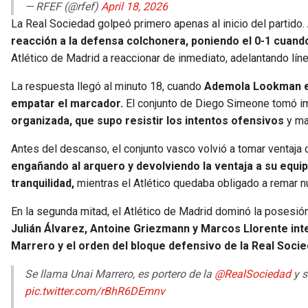
— RFEF (@rfef)
April 18, 2026
La Real Sociedad golpeó primero apenas al inicio del partido.
reacción a la defensa colchonera, poniendo el 0-1 cuan
Atlético de Madrid a reaccionar de inmediato, adelantando lín
La respuesta llegó al minuto 18, cuando
Ademola Lookman en
empatar el marcador.
El conjunto de Diego Simeone tomó im
organizada, que supo resistir los intentos ofensivos
y man
Antes del descanso, el conjunto vasco volvió a tomar ventaj
engañando al arquero y devolviendo la ventaja a su equipo
tranquilidad,
mientras el Atlético quedaba obligado a remar n
En la segunda mitad, el Atlético de Madrid dominó la posesión
Julián Álvarez, Antoine Griezmann y Marcos Llorente inte
Marrero y el orden del bloque defensivo de la Real Soci
Se llama Unai Marrero, es portero de la
@RealSociedad
y s
pic.twitter.com/rBhR6DEmnv