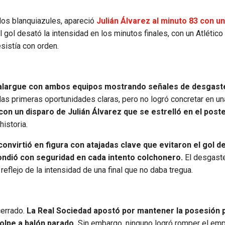
 los blanquiazules, apareció
Julián Álvarez al minuto 83 con u
l gol desató la intensidad en los minutos finales, con un Atlético
sistía con orden.
l alargue con ambos equipos mostrando señales de desgaste
as primeras oportunidades claras, pero no logró concretar en un
con un disparo de Julián Álvarez que se estrelló en el poste
istoria.
nvirtió en figura con atajadas clave que evitaron el gol de
ondió con seguridad en cada intento colchonero.
El desgast
flejo de la intensidad de una final que no daba tregua.
cerrado.
La Real Sociedad apostó por mantener la posesión 
golpe a balón parado.
Sin embargo, ninguno logró romper el empa