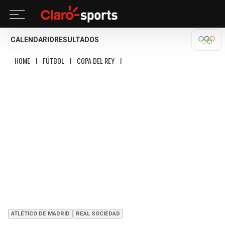
CALENDARIO
RESULTADOS
OLÍM
HOME
I
FÚTBOL
I
COPA DEL REY
I
ATLÉTICO Y OBED VARGAS SE QUEDAN 
ATLÉTICO DE MADRID
REAL SOCIEDAD