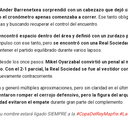
Ander Barrenetxea sorprendió con un cabezazo que dejó s
do el cronómetro apenas comenzaba a correr.
Ese tanto oblig
eas y buscando recuperar el control del encuentro.
contró espacio dentro del área y definió con un zurdazo 
pulso con ese tanto, pero
se encontró con una Real Socieda
tener el partido equilibrado durante varios lapsos.
a desde los once pasos.
Mikel Oyarzabal convirtió un penal al 
. Con el 2-1 parcial, la Real Sociedad se fue al vestidor c
uevamente contracorriente.
 y generó múltiples aproximaciones, pero sin claridad en el últi
ntaron romper el cerrojo defensivo, pero la figura del arq
edad evitaron el empate
durante gran parte del complemento.
u nombre estará ligado SIEMPRE a la
#CopaDelReyMapfre
.
#La