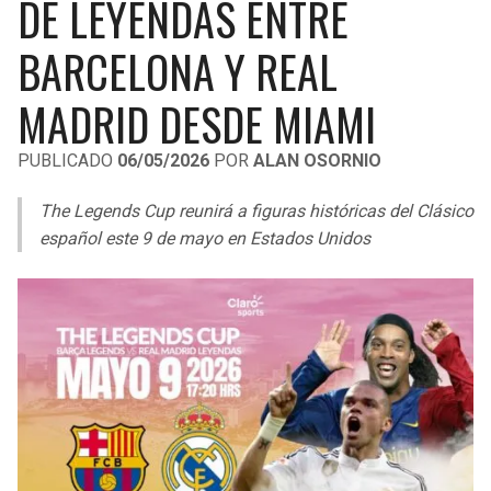
DE LEYENDAS ENTRE
LIGA DE EXPANSIÓN MX
UEFA EUROPA LEAGUE
BARCELONA Y REAL
RAIDERS
CAVALIERS
LEAGUES CUP
UEFA CONFERENCE LEAGUE
MADRID DESDE MIAMI
MLS
CHARGERS
PISTONS
PUBLICADO
06/05/2026
POR
ALAN OSORNIO
COPA LIBERTADORES
RAVENS
PACERS
The Legends Cup reunirá a figuras históricas del Clásico
COPA SUDAMERICANA
BENGALS
BUCKS
español este 9 de mayo en Estados Unidos
LIGA BETPLAY
BROWNS
HAWKS
OTRAS LIGAS
STEELERS
HORNETS
TEXANS
HEAT
COLTS
MAGIC