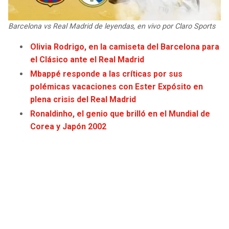
JAGUARS
WIZARDS
Barcelona vs Real Madrid de leyendas, en vivo por Claro Sports
TITANS
WARRIORS
Olivia Rodrigo, en la camiseta del Barcelona para
el Clásico ante el Real Madrid
COWBOYS
CLIPPERS
Mbappé responde a las críticas por sus
polémicas vacaciones con Ester Expósito en
GIANTS
LAKERS
plena crisis del Real Madrid
Ronaldinho, el genio que brilló en el Mundial de
EAGLES
SUNS
Corea y Japón 2002
COMMANDERS
KINGS
CARDINALS
MAVERICKS
RAMS
ROCKETS
49ERS
GRIZZLIES