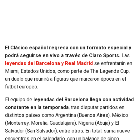
SEAHAWKS
PELICANS
BEARS
SPURS
LIONS
NUGGETS
El Clásico español regresa con un formato especial y
podrá seguirse en vivo a través de Claro Sports.
Las
PACKERS
TIMBERWOLVES
leyendas del Barcelona y Real Madrid
se enfrentarán en
Miami, Estados Unidos, como parte de The Legends Cup,
VIKINGS
THUNDER
un duelo que reunirá a figuras que marcaron época en el
fútbol europeo.
FALCONS
TRAIL BLAZERS
El equipo de
leyendas del Barcelona llega con actividad
constante en la temporada
, tras disputar partidos en
PANTHERS
JAZZ
distintos países como Argentina (Buenos Aires), México
(Monterrey, Morelia, Guadalajara), Nigeria (Abuja) y El
SAINTS
Salvador (San Salvador), entre otros. En total, suma nueve
encuentros en el calendario, con un balance de cinco