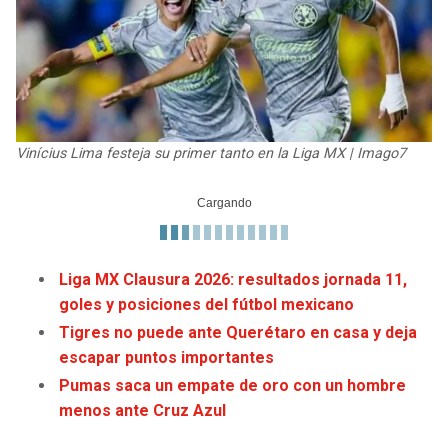
JAGUARS
WIZARDS
TITANS
WARRIORS
COWBOYS
CLIPPERS
Vinícius Lima festeja su primer tanto en la Liga MX | Imago7
GIANTS
LAKERS
EAGLES
SUNS
COMMANDERS
KINGS
Liga MX Clausura 2026: resultados jornada 11,
goles y posiciones del fútbol mexicano
CARDINALS
MAVERICKS
Tigres no puede ante Querétaro en casa y deja
escapar puntos importantes
RAMS
ROCKETS
Pumas saca un empate de oro con un hombre
menos ante Cruz Azul
49ERS
GRIZZLIES