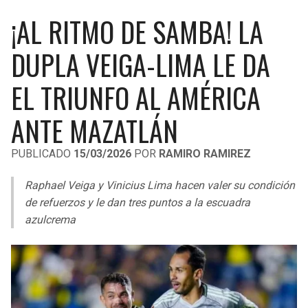
LIGA DE EXPANSIÓN MX
UEFA EUROPA LEAGUE
¡AL RITMO DE SAMBA! LA
RAIDERS
CAVALIERS
LEAGUES CUP
UEFA CONFERENCE LEAGUE
DUPLA VEIGA-LIMA LE DA
MLS
CHARGERS
PISTONS
EL TRIUNFO AL AMÉRICA
COPA LIBERTADORES
RAVENS
PACERS
ANTE MAZATLÁN
COPA SUDAMERICANA
BENGALS
BUCKS
PUBLICADO
15/03/2026
POR
RAMIRO RAMIREZ
LIGA BETPLAY
BROWNS
HAWKS
Raphael Veiga y Vinicius Lima hacen valer su condición
OTRAS LIGAS
de refuerzos y le dan tres puntos a la escuadra
STEELERS
HORNETS
azulcrema
TEXANS
HEAT
COLTS
MAGIC