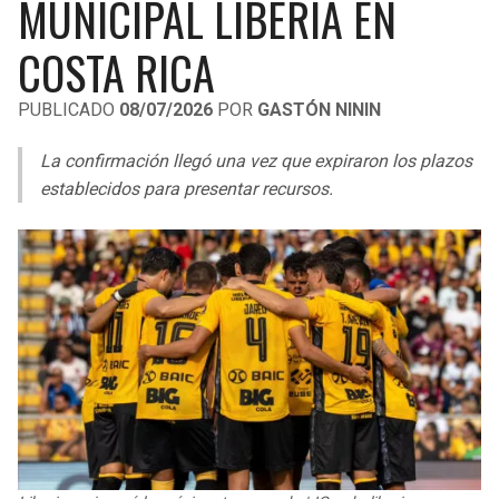
MUNICIPAL LIBERIA EN
LIGA DE EXPANSIÓN MX
UEFA EUROPA LEAGUE
COSTA RICA
RAIDERS
CAVALIERS
LEAGUES CUP
UEFA CONFERENCE LEAGUE
PUBLICADO
08/07/2026
POR
GASTÓN NININ
MLS
CHARGERS
PISTONS
La confirmación llegó una vez que expiraron los plazos
COPA LIBERTADORES
RAVENS
PACERS
establecidos para presentar recursos.
COPA SUDAMERICANA
BENGALS
BUCKS
LIGA BETPLAY
BROWNS
HAWKS
OTRAS LIGAS
STEELERS
HORNETS
TEXANS
HEAT
COLTS
MAGIC