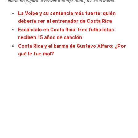
Liberia no jugará la próxima temporada | IG: admliberia
JAGUARS
WIZARDS
La Volpe y su sentencia más fuerte: quién
debería ser el entrenador de Costa Rica
TITANS
WARRIORS
Escándalo en Costa Rica: tres futbolistas
reciben 15 años de sanción
COWBOYS
CLIPPERS
Costa Rica y el karma de Gustavo Alfaro: ¿Por
qué le fue mal?
GIANTS
LAKERS
EAGLES
SUNS
COMMANDERS
KINGS
CARDINALS
MAVERICKS
RAMS
ROCKETS
49ERS
GRIZZLIES