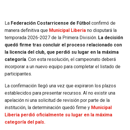
SEAHAWKS
PELICANS
La
Federación Costarricense de Fútbol
confirmó de
BEARS
SPURS
manera definitiva que
Municipal Liberia
no disputará la
temporada 2026-2027 de la Primera División.
La decisión
LIONS
NUGGETS
quedó firme tras concluir el proceso relacionado con
la licencia del club, que perdió su lugar en la máxima
PACKERS
TIMBERWOLVES
categoría
. Con esta resolución, el campeonato deberá
incorporar a un nuevo equipo para completar el listado de
VIKINGS
THUNDER
participantes.
La confirmación llegó una vez que expiraron los plazos
FALCONS
TRAIL BLAZERS
establecidos para presentar recursos. Al no existir una
apelación ni una solicitud de revisión por parte de la
PANTHERS
JAZZ
institución, la determinación quedó firme y
Municipal
Liberia perdió oficialmente su lugar en la máxima
SAINTS
categoría del país.