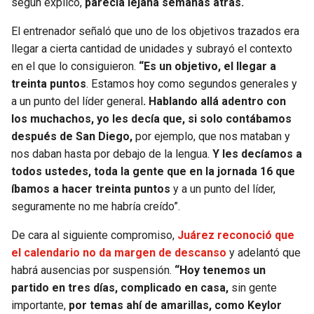
según explicó,
parecía lejana semanas atrás.
SEAHAWKS
PELICANS
El entrenador señaló que uno de los objetivos trazados era
llegar a cierta cantidad de unidades y subrayó el contexto
BEARS
SPURS
en el que lo consiguieron.
“Es un objetivo, el llegar a
treinta puntos
. Estamos hoy como segundos generales y
LIONS
NUGGETS
a un punto del líder general
. Hablando allá adentro con
los muchachos, yo les decía que, si solo contábamos
después de San Diego,
por ejemplo, que nos mataban y
PACKERS
TIMBERWOLVES
nos daban hasta por debajo de la lengua.
Y les decíamos a
todos ustedes, toda la gente que en la jornada 16 que
VIKINGS
THUNDER
íbamos a hacer treinta puntos
y a un punto del líder,
seguramente no me habría creído”.
FALCONS
TRAIL BLAZERS
De cara al siguiente compromiso,
Juárez reconoció que
PANTHERS
JAZZ
el calendario no da margen de descanso
y adelantó que
habrá ausencias por suspensión.
“Hoy tenemos un
SAINTS
partido en tres días, complicado en casa,
sin gente
importante,
por temas ahí de amarillas, como Keylor