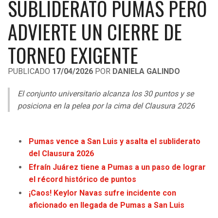
SUBLIDERATO PUMAS PERO
LIGA DE EXPANSIÓN MX
UEFA EUROPA LEAGUE
ADVIERTE UN CIERRE DE
RAIDERS
CAVALIERS
LEAGUES CUP
UEFA CONFERENCE LEAGUE
TORNEO EXIGENTE
MLS
CHARGERS
PISTONS
PUBLICADO
17/04/2026
POR
DANIELA GALINDO
COPA LIBERTADORES
RAVENS
PACERS
El conjunto universitario alcanza los 30 puntos y se
COPA SUDAMERICANA
BENGALS
BUCKS
posiciona en la pelea por la cima del Clausura 2026
LIGA BETPLAY
BROWNS
HAWKS
OTRAS LIGAS
Pumas vence a San Luis y asalta el subliderato
STEELERS
HORNETS
del Clausura 2026
Efraín Juárez tiene a Pumas a un paso de lograr
TEXANS
HEAT
el récord histórico de puntos
¡Caos! Keylor Navas sufre incidente con
COLTS
MAGIC
aficionado en llegada de Pumas a San Luis