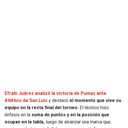
JAGUARS
WIZARDS
TITANS
WARRIORS
COWBOYS
CLIPPERS
GIANTS
LAKERS
EAGLES
SUNS
COMMANDERS
KINGS
Efraín Juárez analizó la victoria de Pumas ante
CARDINALS
MAVERICKS
Atlético de San Luis
y destacó
el momento que vive su
equipo en la recta final del torneo.
El técnico hizo
RAMS
ROCKETS
énfasis en la
suma de puntos y en la posición que
ocupan en la tabla,
luego de alcanzar una marca que,
49ERS
GRIZZLIES