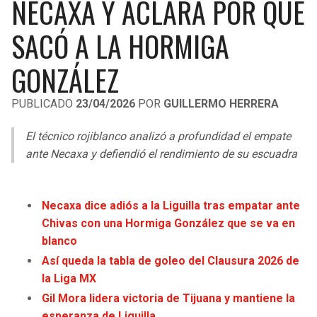
NECAXA Y ACLARA POR QUÉ
LIGA DE EXPANSIÓN MX
UEFA EUROPA LEAGUE
SACÓ A LA HORMIGA
RAIDERS
CAVALIERS
LEAGUES CUP
UEFA CONFERENCE LEAGUE
GONZÁLEZ
MLS
CHARGERS
PISTONS
PUBLICADO
23/04/2026
POR
GUILLERMO HERRERA
COPA LIBERTADORES
RAVENS
PACERS
El técnico rojiblanco analizó a profundidad el empate
COPA SUDAMERICANA
BENGALS
BUCKS
ante Necaxa y defiendió el rendimiento de su escuadra
LIGA BETPLAY
BROWNS
HAWKS
OTRAS LIGAS
Necaxa dice adiós a la Liguilla tras empatar ante
STEELERS
HORNETS
Chivas con una Hormiga González que se va en
blanco
TEXANS
HEAT
Así queda la tabla de goleo del Clausura 2026 de
la Liga MX
COLTS
MAGIC
Gil Mora lidera victoria de Tijuana y mantiene la
esperanza de Liguilla