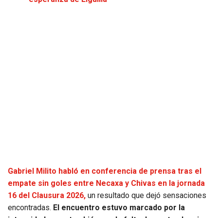
JAGUARS
WIZARDS
TITANS
WARRIORS
COWBOYS
CLIPPERS
GIANTS
LAKERS
EAGLES
SUNS
COMMANDERS
KINGS
CARDINALS
MAVERICKS
Gabriel Milito habló en conferencia de prensa tras el
empate sin goles entre Necaxa y Chivas en la jornada
RAMS
ROCKETS
16 del Clausura 2026,
un resultado que dejó sensaciones
encontradas.
El encuentro estuvo marcado por la
49ERS
GRIZZLIES