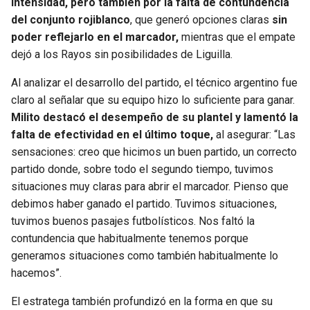
intensidad, pero también por la falta de contundencia
del conjunto rojiblanco
, que generó opciones claras
sin
SEAHAWKS
PELICANS
poder reflejarlo en el marcador,
mientras que el empate
dejó a los Rayos sin posibilidades de Liguilla.
BEARS
SPURS
Al analizar el desarrollo del partido, el técnico argentino fue
LIONS
NUGGETS
claro al señalar que su equipo hizo lo suficiente para ganar.
Milito destacó el desempeño de su plantel y lamentó la
falta de efectividad en el último toque,
al asegurar: “Las
PACKERS
TIMBERWOLVES
sensaciones: creo que hicimos un buen partido, un correcto
partido donde, sobre todo el segundo tiempo, tuvimos
VIKINGS
THUNDER
situaciones muy claras para abrir el marcador. Pienso que
debimos haber ganado el partido. Tuvimos situaciones,
FALCONS
TRAIL BLAZERS
tuvimos buenos pasajes futbolísticos. Nos faltó la
contundencia que habitualmente tenemos porque
PANTHERS
JAZZ
generamos situaciones como también habitualmente lo
hacemos”.
SAINTS
El estratega también profundizó en la forma en que su