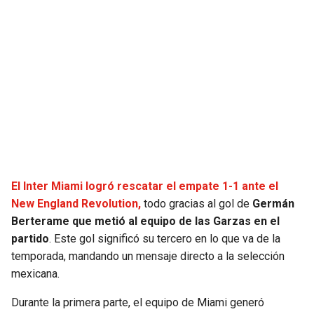
SEAHAWKS
PELICANS
BEARS
SPURS
LIONS
NUGGETS
PACKERS
TIMBERWOLVES
VIKINGS
THUNDER
El Inter Miami logró rescatar el empate 1-1 ante el
New England Revolution,
todo gracias al gol de
Germán
FALCONS
TRAIL BLAZERS
Berterame que metió al equipo de las Garzas en el
partido
. Este gol significó su tercero en lo que va de la
PANTHERS
JAZZ
temporada, mandando un mensaje directo a la selección
mexicana.
SAINTS
Durante la primera parte, el equipo de Miami generó