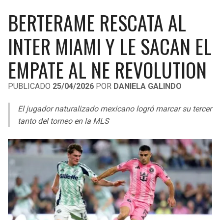
LIGA DE EXPANSIÓN MX
UEFA EUROPA LEAGUE
BERTERAME RESCATA AL
RAIDERS
CAVALIERS
LEAGUES CUP
UEFA CONFERENCE LEAGUE
INTER MIAMI Y LE SACAN EL
MLS
CHARGERS
PISTONS
EMPATE AL NE REVOLUTION
COPA LIBERTADORES
RAVENS
PACERS
PUBLICADO
25/04/2026
POR
DANIELA GALINDO
COPA SUDAMERICANA
BENGALS
BUCKS
El jugador naturalizado mexicano logró marcar su tercer
LIGA BETPLAY
tanto del torneo en la MLS
BROWNS
HAWKS
OTRAS LIGAS
STEELERS
HORNETS
TEXANS
HEAT
COLTS
MAGIC