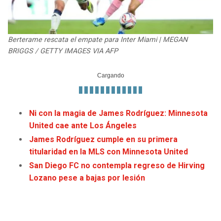
JAGUARS
WIZARDS
TITANS
WARRIORS
Berterame rescata el empate para Inter Miami | MEGAN
BRIGGS / GETTY IMAGES VIA AFP
COWBOYS
CLIPPERS
GIANTS
LAKERS
EAGLES
SUNS
Ni con la magia de James Rodríguez: Minnesota
United cae ante Los Ángeles
COMMANDERS
KINGS
James Rodríguez cumple en su primera
titularidad en la MLS con Minnesota United
CARDINALS
MAVERICKS
San Diego FC no contempla regreso de Hirving
Lozano pese a bajas por lesión
RAMS
ROCKETS
49ERS
GRIZZLIES