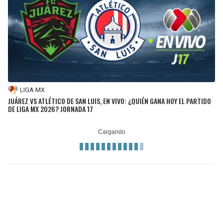
LIGA MX
JUÁREZ VS ATLÉTICO DE SAN LUIS, EN VIVO: ¿QUIÉN GANA HOY EL PARTIDO
DE LIGA MX 2026? JORNADA 17