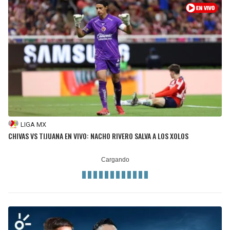
LIGA MX
CHIVAS VS TIJUANA EN VIVO: NACHO RIVERO SALVA A LOS XOLOS