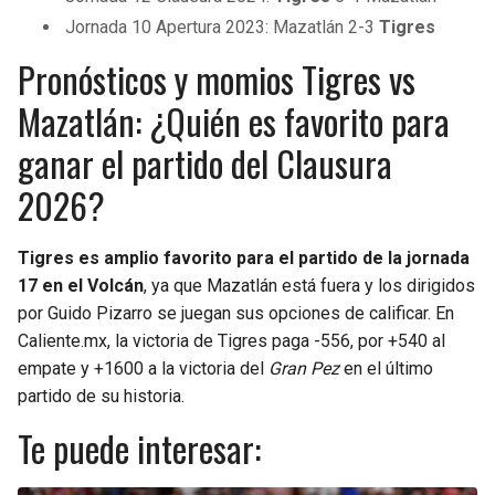
Jornada 10 Apertura 2023: Mazatlán 2-3
Tigres
Pronósticos y momios Tigres vs
Mazatlán: ¿Quién es favorito para
ganar el partido del Clausura
2026?
Tigres es amplio favorito para el partido de la jornada
17 en el Volcán
, ya que Mazatlán está fuera y los dirigidos
por Guido Pizarro se juegan sus opciones de calificar. En
Caliente.mx, la victoria de Tigres paga -556, por +540 al
empate y +1600 a la victoria del
Gran Pez
en el último
partido de su historia.
Te puede interesar: