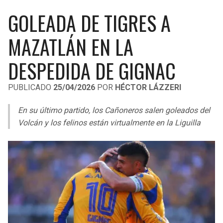
LIGA DE EXPANSIÓN MX
UEFA EUROPA LEAGUE
GOLEADA DE TIGRES A
RAIDERS
CAVALIERS
LEAGUES CUP
UEFA CONFERENCE LEAGUE
MAZATLÁN EN LA
MLS
CHARGERS
PISTONS
DESPEDIDA DE GIGNAC
COPA LIBERTADORES
RAVENS
PACERS
PUBLICADO
25/04/2026
POR
HÉCTOR LÁZZERI
COPA SUDAMERICANA
BENGALS
BUCKS
En su último partido, los Cañoneros salen goleados del
LIGA BETPLAY
Volcán y los felinos están virtualmente en la Liguilla
BROWNS
HAWKS
OTRAS LIGAS
STEELERS
HORNETS
TEXANS
HEAT
COLTS
MAGIC