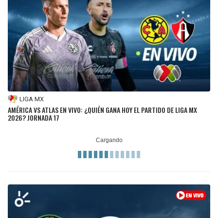
LIGA MX
AMÉRICA VS ATLAS EN VIVO: ¿QUIÉN GANA HOY EL PARTIDO DE LIGA MX
2026? JORNADA 17