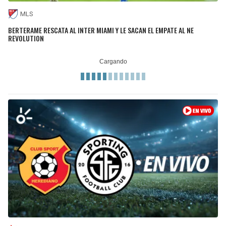
MLS
BERTERAME RESCATA AL INTER MIAMI Y LE SACAN EL EMPATE AL NE
REVOLUTION