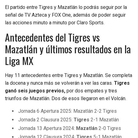
El partido entre Tigres y Mazatlán lo podrás seguir por la
señal de TV Azteca y FOX One, además de poder seguir
las acciones minuto a minuto por Claro Sports.
Antecedentes del Tigres vs
Mazatlán y últimos resultados en la
Liga MX
Hay 11 antecedentes entre Tigres y Mazatlán. Se completa
la docena y nunca más se volverán a ver las caras.
Tigres
ganó seis juegos previos,
por dos empates y tres
triunfos de Mazatlán. Dos de esos llegaron en el Volcán.
Jornada 6 Apertura 2025: Mazatlán 2-2 Tigres
Jornada 2 Clausura 2025:
Tigres
2-1 Mazatlán
Jornada 13 Apertura 2024:
Mazatlán
2-0 Tigres
Jornada 12 Clausura 2024:
Tigres
5-1 Mazatlán