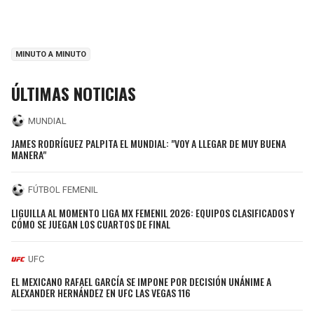
MINUTO A MINUTO
ÚLTIMAS NOTICIAS
MUNDIAL
JAMES RODRÍGUEZ PALPITA EL MUNDIAL: "VOY A LLEGAR DE MUY BUENA
MANERA"
FÚTBOL FEMENIL
LIGUILLA AL MOMENTO LIGA MX FEMENIL 2026: EQUIPOS CLASIFICADOS Y
CÓMO SE JUEGAN LOS CUARTOS DE FINAL
UFC
EL MEXICANO RAFAEL GARCÍA SE IMPONE POR DECISIÓN UNÁNIME A
ALEXANDER HERNÁNDEZ EN UFC LAS VEGAS 116