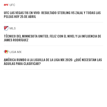
UFC
UFC LAS VEGAS 116 EN VIVO: RESULTADO STERLING VS ZALAL Y TODAS LAS
PELEAS HOY 25 DE ABRIL
MLS
TÉCNICO DEL MINNESOTA UNITED, FELIZ CON EL NIVEL Y LA INFLUENCIA DE
JAMES RODRÍGUEZ
LIGA MX
AMÉRICA RUMBO A LA LIGUILLA DE LA LIGA MX 2026: ¿QUÉ NECESITAN LAS
ÁGUILAS PARA CLASIFICAR?