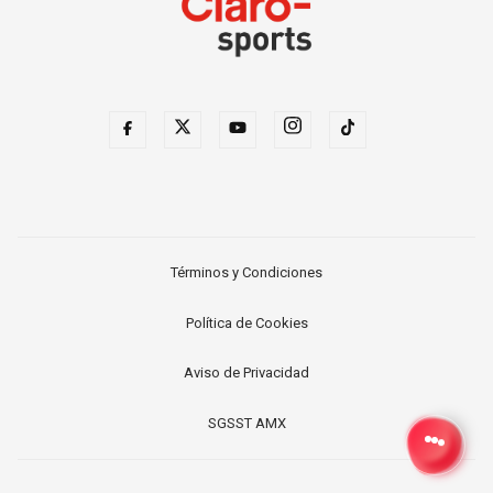
Términos y Condiciones
Política de Cookies
Aviso de Privacidad
SGSST AMX