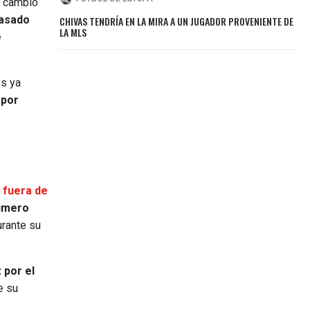
n cambio
pasado
CHIVAS TENDRÍA EN LA MIRA A UN JUGADOR PROVENIENTE DE
LA MLS
e
es ya
 por
y fuera de
rimero
urante su
 por el
e su