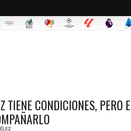
IAL 2026
OLÍMPICOS
SELECCIÓN MEXICANA
LIGA MX
CHAMPIONS LEAGUE
LALIGA
PREMIER L
S
 CONDICIONES, PERO EL FÚTBOL MEXICANO DEBE ACOMPAÑARLO
Z TIENE CONDICIONES, PERO E
COMPAÑARLO
ÉLEZ