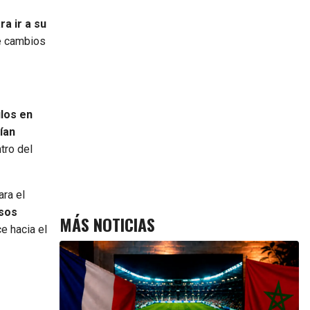
a ir a su
ge cambios
ulos en
ían
tro del
ara el
asos
MÁS NOTICIAS
e hacia el