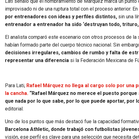
Lati señaló que el nombramiento de Márquez marca un punto de 
improvisado ni de una ruptura total con el proceso anterior. En
por entrenadores con ideas y perfiles distintos,
sin una l
entrenador a entrenador ha sido ‘destruyan todo, trituro
El analista comparó este escenario con otros procesos de la 
habían formado parte del cuerpo técnico nacional. Sin embarg
decisiones irregulares, cambios de rumbo y falta de est
representar una diferencia
si la Federación Mexicana de Fú
Para Lati,
Rafael Márquez no llega al cargo solo por una p
la cancha.
“Rafael Márquez no merece el puesto porque 
que nada por lo que sabe, por lo que puede aportar, por lo
editorial.
Uno de los puntos que más destacó fue la capacidad formativ
Barcelona Athletic, donde trabajó con futbolistas jóvene
visión, ese perfil es clave para una selección que necesita de