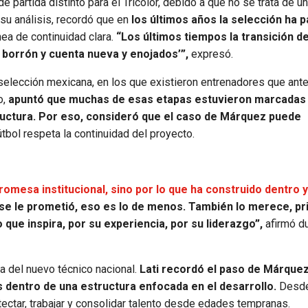
partida distinto para el Tricolor, debido a que no se trata de u
 su análisis, recordó que en
los últimos años la selección ha 
ínea de continuidad clara.
“Los últimos tiempos la transición d
, borrón y cuenta nueva y enojados’”,
expresó.
selección mexicana, en los que existieron entrenadores que ant
o,
apuntó que muchas de esas etapas estuvieron marcadas
ructura. Por eso, consideró que el caso de Márquez puede
tbol respeta la continuidad del proyecto.
romesa institucional, sino por lo que ha construido dentro 
se le prometió, eso es lo de menos. También lo merece, p
 que inspira, por su experiencia, por su liderazgo”,
afirmó d
a del nuevo técnico nacional.
Lati recordó el paso de Márquez
s dentro de una estructura enfocada en el desarrollo.
Desd
tectar, trabajar y consolidar talento desde edades tempranas.