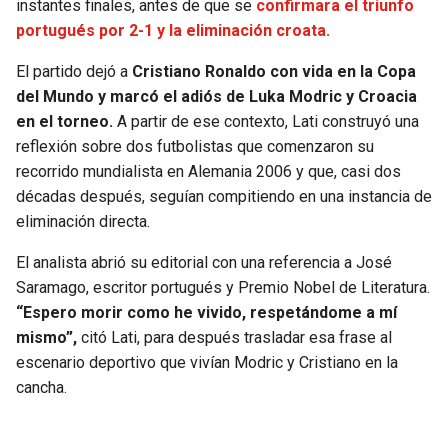
instantes finales, antes de que se
confirmara el triunfo
portugués por 2-1 y la eliminación croata.
SEAHAWKS
PELICANS
El partido dejó a
Cristiano Ronaldo con vida en la Copa
BEARS
SPURS
del Mundo y marcó el adiós de Luka Modric y Croacia
en el torneo.
A partir de ese contexto, Lati construyó una
LIONS
NUGGETS
reflexión sobre dos futbolistas que comenzaron su
recorrido mundialista en Alemania 2006 y que, casi dos
PACKERS
TIMBERWOLVES
décadas después, seguían compitiendo en una instancia de
eliminación directa.
VIKINGS
THUNDER
El analista abrió su editorial con una referencia a José
Saramago, escritor portugués y Premio Nobel de Literatura.
FALCONS
TRAIL BLAZERS
“Espero morir como he vivido, respetándome a mí
mismo”,
citó Lati, para después trasladar esa frase al
PANTHERS
JAZZ
escenario deportivo que vivían Modric y Cristiano en la
cancha.
SAINTS