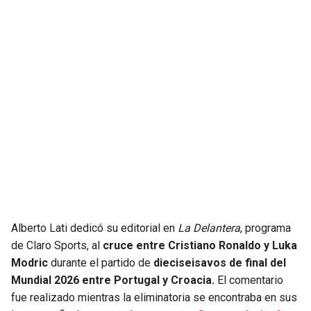
JAGUARS
WIZARDS
TITANS
WARRIORS
COWBOYS
CLIPPERS
GIANTS
LAKERS
EAGLES
SUNS
COMMANDERS
KINGS
Alberto Lati dedicó su editorial en
La Delantera
, programa
CARDINALS
MAVERICKS
de Claro Sports, al
cruce entre Cristiano Ronaldo y Luka
Modric
durante el partido de
dieciseisavos de final del
RAMS
ROCKETS
Mundial 2026 entre Portugal y Croacia.
El comentario
fue realizado mientras la eliminatoria se encontraba en sus
49ERS
GRIZZLIES