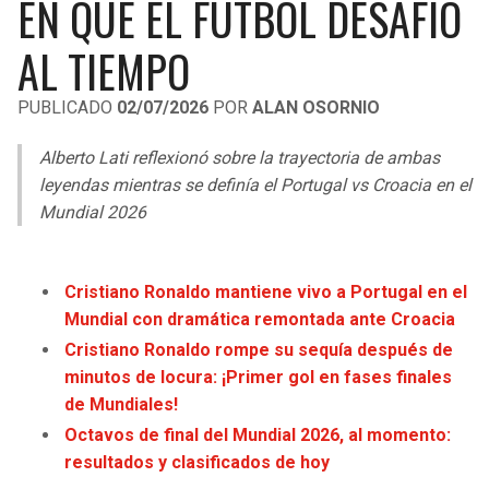
EN QUE EL FÚTBOL DESAFIÓ
LIGA DE EXPANSIÓN MX
UEFA EUROPA LEAGUE
AL TIEMPO
RAIDERS
CAVALIERS
LEAGUES CUP
UEFA CONFERENCE LEAGUE
PUBLICADO
02/07/2026
POR
ALAN OSORNIO
MLS
CHARGERS
PISTONS
Alberto Lati reflexionó sobre la trayectoria de ambas
COPA LIBERTADORES
RAVENS
PACERS
leyendas mientras se definía el Portugal vs Croacia en el
COPA SUDAMERICANA
Mundial 2026
BENGALS
BUCKS
LIGA BETPLAY
BROWNS
HAWKS
Cristiano Ronaldo mantiene vivo a Portugal en el
OTRAS LIGAS
Mundial con dramática remontada ante Croacia
STEELERS
HORNETS
Cristiano Ronaldo rompe su sequía después de
minutos de locura: ¡Primer gol en fases finales
TEXANS
HEAT
de Mundiales!
Octavos de final del Mundial 2026, al momento:
COLTS
MAGIC
resultados y clasificados de hoy