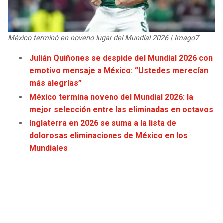
JAGUARS
WIZARDS
TITANS
WARRIORS
México terminó en noveno lugar del Mundial 2026 | Imago7
Julián Quiñones se despide del Mundial 2026 con
COWBOYS
CLIPPERS
emotivo mensaje a México: “Ustedes merecían
más alegrías”
GIANTS
LAKERS
México termina noveno del Mundial 2026: la
mejor selección entre las eliminadas en octavos
EAGLES
SUNS
Inglaterra en 2026 se suma a la lista de
dolorosas eliminaciones de México en los
COMMANDERS
KINGS
Mundiales
CARDINALS
MAVERICKS
RAMS
ROCKETS
49ERS
GRIZZLIES