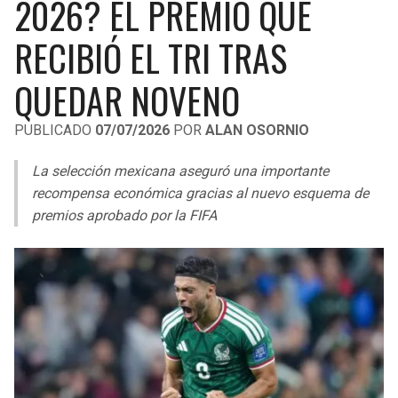
2026? EL PREMIO QUE
LIGA DE EXPANSIÓN MX
UEFA EUROPA LEAGUE
RECIBIÓ EL TRI TRAS
RAIDERS
CAVALIERS
LEAGUES CUP
UEFA CONFERENCE LEAGUE
QUEDAR NOVENO
MLS
CHARGERS
PISTONS
PUBLICADO
07/07/2026
POR
ALAN OSORNIO
COPA LIBERTADORES
RAVENS
PACERS
La selección mexicana aseguró una importante
COPA SUDAMERICANA
BENGALS
BUCKS
recompensa económica gracias al nuevo esquema de
LIGA BETPLAY
premios aprobado por la FIFA
BROWNS
HAWKS
OTRAS LIGAS
STEELERS
HORNETS
TEXANS
HEAT
COLTS
MAGIC