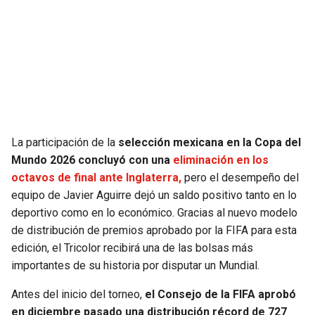
SEAHAWKS
PELICANS
BEARS
SPURS
LIONS
NUGGETS
PACKERS
TIMBERWOLVES
La participación de la
selección mexicana en la Copa del
Mundo 2026 concluyó con una
eliminación en los
VIKINGS
THUNDER
octavos de final ante Inglaterra,
pero el desempeño del
equipo de Javier Aguirre dejó un saldo positivo tanto en lo
FALCONS
TRAIL BLAZERS
deportivo como en lo económico. Gracias al nuevo modelo
de distribución de premios aprobado por la FIFA para esta
PANTHERS
JAZZ
edición, el Tricolor recibirá una de las bolsas más
importantes de su historia por disputar un Mundial.
SAINTS
Antes del inicio del torneo,
el Consejo de la FIFA aprobó
en diciembre pasado una distribución récord de 727