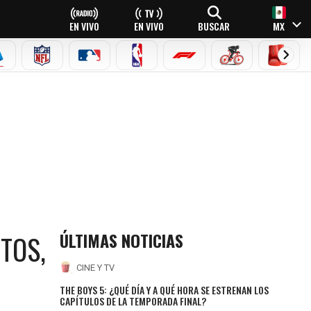
EN VIVO
EN VIVO
BUSCAR
MX
EAGUE
ERIE A
NFL
MLB
NBA
FÓRMULA 1
CICLISMO
BOXEO
ÚLTIMAS NOTICIAS
TOS,
CINE Y TV
THE BOYS 5: ¿QUÉ DÍA Y A QUÉ HORA SE ESTRENAN LOS
CAPÍTULOS DE LA TEMPORADA FINAL?