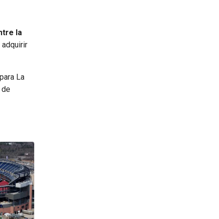
tre la
adquirir
para La
r de