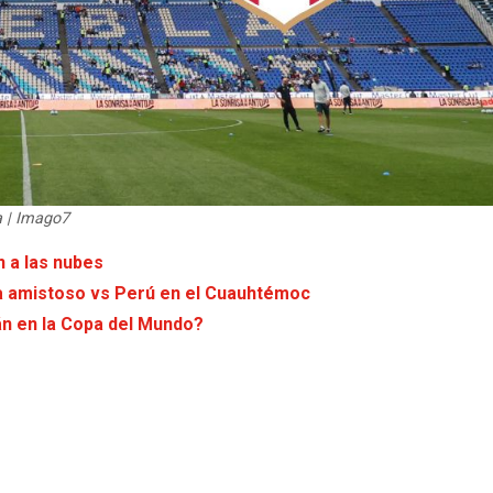
a | Imago7
n a las nubes
ma amistoso vs Perú en el Cuauhtémoc
án en la Copa del Mundo?