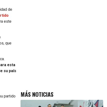
nidad de
rtido
ra este
e
os, que
ca.
para esta
e su país
MÁS NOTICIAS
su partido