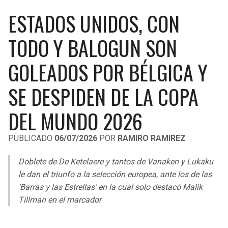
LIGA DE EXPANSIÓN MX
UEFA EUROPA LEAGUE
ESTADOS UNIDOS, CON
RAIDERS
CAVALIERS
LEAGUES CUP
UEFA CONFERENCE LEAGUE
TODO Y BALOGUN SON
MLS
CHARGERS
PISTONS
GOLEADOS POR BÉLGICA Y
COPA LIBERTADORES
RAVENS
PACERS
SE DESPIDEN DE LA COPA
COPA SUDAMERICANA
BENGALS
BUCKS
DEL MUNDO 2026
LIGA BETPLAY
BROWNS
HAWKS
PUBLICADO
06/07/2026
POR
RAMIRO RAMIREZ
OTRAS LIGAS
STEELERS
HORNETS
Doblete de De Ketelaere y tantos de Vanaken y Lukaku
le dan el triunfo a la selección europea, ante los de las
TEXANS
HEAT
‘Barras y las Estrellas’ en la cual solo destacó Malik
Tillman en el marcador
COLTS
MAGIC