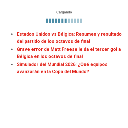
JAGUARS
WIZARDS
TITANS
WARRIORS
Estados Unidos vs Bélgica: Resumen y resultado
COWBOYS
CLIPPERS
del partido de los octavos de final
Grave error de Matt Freese le da el tercer gol a
GIANTS
LAKERS
Bélgica en los octavos de final
Simulador del Mundial 2026: ¿Qué equipos
EAGLES
SUNS
avanzarán en la Copa del Mundo?
COMMANDERS
KINGS
CARDINALS
MAVERICKS
RAMS
ROCKETS
49ERS
GRIZZLIES