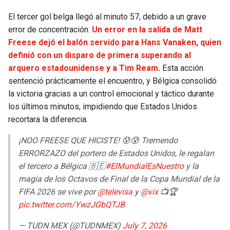
El tercer gol belga llegó al minuto 57, debido a un grave
error de concentración.
Un error en la salida de Matt
Freese dejó el balón servido para Hans Vanaken, quien
definió con un disparo de primera superando al
arquero estadounidense y a Tim Ream
.
Esta acción
sentenció prácticamente el encuentro, y Bélgica consolidó
la victoria gracias a un control emocional y táctico durante
los últimos minutos, impidiendo que Estados Unidos
recortara la diferencia.
¡NOO FREESE QUE HICISTE! 😰😰 Tremendo
ERRORZAZO del portero de Estados Unidos, le regalan
el tercero a Bélgica 🇧🇪
#ElMundialEsNuestro
y la
magia de los Octavos de Final de la Copa Mundial de la
FIFA 2026 se vive por
@televisa
y
@vix
📺🏆
pic.twitter.com/YwzJGbQTJB
— TUDN MEX (@TUDNMEX)
July 7, 2026