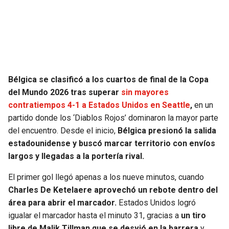
SEAHAWKS
PELICANS
BEARS
SPURS
LIONS
NUGGETS
Bélgica se clasificó a los cuartos de final de la Copa
del Mundo 2026 tras superar
sin mayores
PACKERS
TIMBERWOLVES
contratiempos 4-1 a Estados Unidos en Seattle
,
en un
partido donde los ‘Diablos Rojos’ dominaron la mayor parte
VIKINGS
THUNDER
del encuentro. Desde el inicio,
Bélgica presionó la salida
estadounidense y buscó marcar territorio con envíos
FALCONS
TRAIL BLAZERS
largos y llegadas a la portería rival.
El primer gol llegó apenas a los nueve minutos, cuando
PANTHERS
JAZZ
Charles De Ketelaere aprovechó un rebote dentro del
área para abrir el marcador.
Estados Unidos logró
SAINTS
igualar el marcador hasta el minuto 31, gracias a
un tiro
libre de Malik Tillman que se desvió en la barrera
y