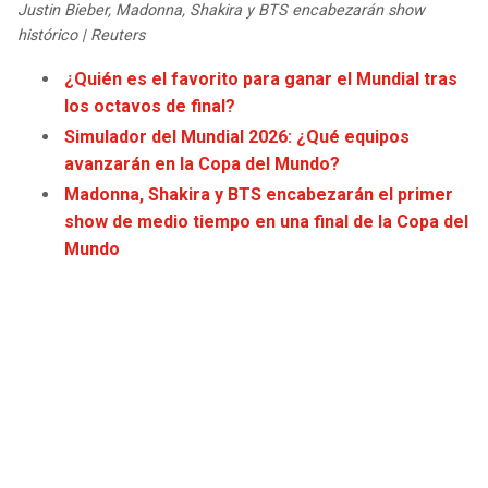
Justin Bieber, Madonna, Shakira y BTS encabezarán show
JAGUARS
WIZARDS
histórico | Reuters
TITANS
WARRIORS
¿Quién es el favorito para ganar el Mundial tras
los octavos de final?
COWBOYS
CLIPPERS
Simulador del Mundial 2026: ¿Qué equipos
avanzarán en la Copa del Mundo?
GIANTS
LAKERS
Madonna, Shakira y BTS encabezarán el primer
show de medio tiempo en una final de la Copa del
EAGLES
SUNS
Mundo
COMMANDERS
KINGS
CARDINALS
MAVERICKS
RAMS
ROCKETS
49ERS
GRIZZLIES