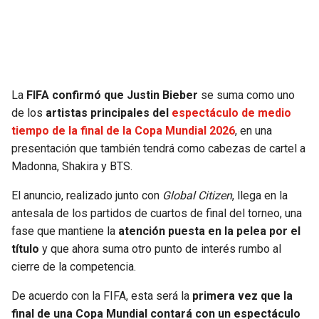
SEAHAWKS
PELICANS
BEARS
SPURS
La
FIFA confirmó que Justin Bieber
se suma como uno
LIONS
NUGGETS
de los
artistas principales del
espectáculo de medio
tiempo de la final de la Copa Mundial 2026
, en una
PACKERS
TIMBERWOLVES
presentación que también tendrá como cabezas de cartel a
Madonna, Shakira y BTS.
VIKINGS
THUNDER
El anuncio, realizado junto con
Global Citizen
, llega en la
FALCONS
TRAIL BLAZERS
antesala de los partidos de cuartos de final del torneo, una
fase que mantiene la
atención puesta en la pelea por el
título
y que ahora suma otro punto de interés rumbo al
PANTHERS
JAZZ
cierre de la competencia.
SAINTS
De acuerdo con la FIFA, esta será la
primera vez que la
final de una Copa Mundial contará con un espectáculo