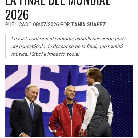
LIGA DE EXPANSIÓN MX
UEFA EUROPA LEAGUE
2026
RAIDERS
CAVALIERS
LEAGUES CUP
UEFA CONFERENCE LEAGUE
PUBLICADO
08/07/2026
POR
TANIA SUÁREZ
MLS
CHARGERS
PISTONS
La FIFA confirmó al cantante canadiense como parte
COPA LIBERTADORES
del espectáculo de descanso de la final, que reunirá
RAVENS
PACERS
música, fútbol e impacto social
COPA SUDAMERICANA
BENGALS
BUCKS
LIGA BETPLAY
BROWNS
HAWKS
OTRAS LIGAS
STEELERS
HORNETS
TEXANS
HEAT
COLTS
MAGIC