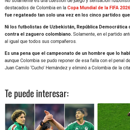
No solamente es una cuestión de juego y sensación futbolíst
destacados de Colombia en la
Copa Mundial de la FIFA 2026
fue regateado tan solo una vez en los cinco partidos que
Ni los futbolistas de Uzbekistán, República Democrática 
contra el zaguero colombiano.
Solamente, en el partido an
al igual que todos sus compañeros.
Es una pena que el campeonato de un hombre que lo habí
aunque Colombia se pudo reponer de esa falla con el penal de M
Juan Camilo ‘Cucho’ Hernández y eliminó a Colombia de la cita 
Te puede interesar: