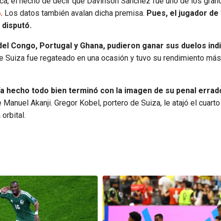
ica, el hecho de decir que Dávinson Sánchez fue uno de los gra
.
Los datos también avalan dicha premisa.
Pues, el jugador de
 disputó.
del Congo, Portugal y Ghana, pudieron ganar sus duelos ind
te Suiza fue regateado en una ocasión y tuvo su rendimiento más
a hecho todo bien terminó con la imagen de su penal errad
anuel Akanji. Gregor Kobel, portero de Suiza, le atajó el cuarto
orbital.