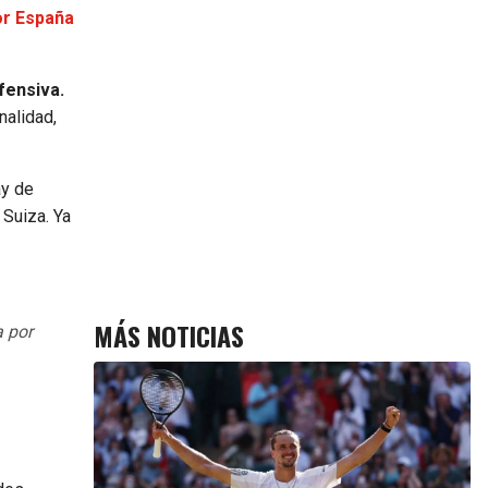
or España
fensiva.
nalidad,
ay de
 Suiza. Ya
MÁS NOTICIAS
a por