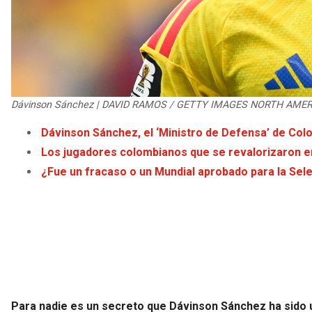
Dávinson Sánchez | DAVID RAMOS / GETTY IMAGES NORTH AMER
Dávinson Sánchez, el ‘Ministro de Defensa’ de Col
Los jugadores colombianos que se revalorizaron en
¿Fue un fracaso o un Mundial aprobado para la Sel
Para nadie es un secreto que Dávinson Sánchez ha sido 