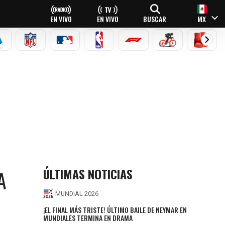
EN VIVO
EN VIVO
BUSCAR
MX
EAGUE
ERIE A
NFL
MLB
NBA
FÓRMULA 1
CICLISMO
BOXEO
ÚLTIMAS NOTICIAS
A
MUNDIAL 2026
¡EL FINAL MÁS TRISTE! ÚLTIMO BAILE DE NEYMAR EN
MUNDIALES TERMINA EN DRAMA