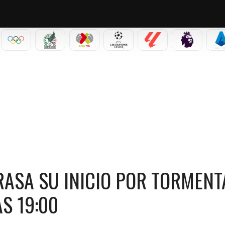
IAL 2026
OLÍMPICOS
SELECCIÓN MEXICANA
LIGA MX
CHAMPIONS LEAGUE
LALIGA
PREMIER L
S
NICIO POR TORMENTA ELÉCTRICA: ARRANCARÁ A LAS 19:00
RASA SU INICIO POR TORMENT
S 19:00