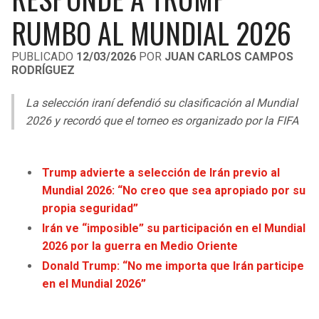
LIGA DE EXPANSIÓN MX
UEFA EUROPA LEAGUE
RUMBO AL MUNDIAL 2026
RAIDERS
CAVALIERS
LEAGUES CUP
UEFA CONFERENCE LEAGUE
PUBLICADO
12/03/2026
POR
JUAN CARLOS CAMPOS
RODRÍGUEZ
MLS
CHARGERS
PISTONS
La selección iraní defendió su clasificación al Mundial
COPA LIBERTADORES
RAVENS
PACERS
2026 y recordó que el torneo es organizado por la FIFA
COPA SUDAMERICANA
BENGALS
BUCKS
LIGA BETPLAY
Trump advierte a selección de Irán previo al
BROWNS
HAWKS
Mundial 2026: “No creo que sea apropiado por su
OTRAS LIGAS
propia seguridad”
STEELERS
HORNETS
Irán ve “imposible” su participación en el Mundial
2026 por la guerra en Medio Oriente
TEXANS
HEAT
Donald Trump: “No me importa que Irán participe
en el Mundial 2026”
COLTS
MAGIC