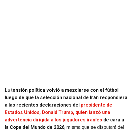
JAGUARS
WIZARDS
TITANS
WARRIORS
COWBOYS
CLIPPERS
GIANTS
LAKERS
EAGLES
SUNS
COMMANDERS
KINGS
La t
ensión política volvió a mezclarse con el fútbol
luego de que la selección nacional de Irán respondiera
CARDINALS
MAVERICKS
a las recientes declaraciones del
presidente de
Estados Unidos, Donald Trump, quien lanzó una
RAMS
ROCKETS
advertencia dirigida a los jugadores iraníes
de cara a
la Copa del Mundo de 2026
, misma que se disputará del
49ERS
GRIZZLIES