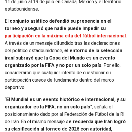
11 de junio al 19 de julio en Canadá, México y el territorio
estadounidense.
SEAHAWKS
PELICANS
El
conjunto asiático defendió su presencia en el
BEARS
SPURS
torneo y aseguró que nadie puede impedir su
participación en la máxima cita del fútbol internacional
.
LIONS
NUGGETS
A través de un mensaje difundido tras las declaraciones
del político estadounidense,
el entorno de la selección
PACKERS
TIMBERWOLVES
iraní subrayó que la Copa del Mundo es un evento
organizado por la FIFA y no por un solo país
. Por ello,
consideraron que cualquier intento de cuestionar su
VIKINGS
THUNDER
participación carece de fundamento dentro del marco
deportivo.
FALCONS
TRAIL BLAZERS
“
El Mundial es un evento histórico e internacional, y su
PANTHERS
JAZZ
organizador es la FIFA, no un solo país
”, señala el
posicionamiento dado por al Federación de Fútbol de la RI
SAINTS
de Irán. En el mismo mensaje
se recuerda que Irán logró
su clasificación al torneo de 2026 con autoridad,