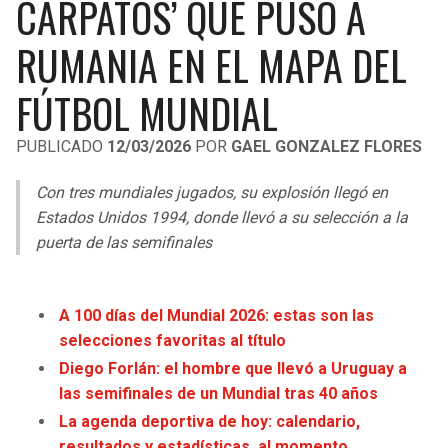
CÁRPATOS’ QUE PUSO A
LIGA DE EXPANSIÓN MX
UEFA EUROPA LEAGUE
RUMANIA EN EL MAPA DEL
RAIDERS
CAVALIERS
LEAGUES CUP
UEFA CONFERENCE LEAGUE
FÚTBOL MUNDIAL
MLS
CHARGERS
PISTONS
PUBLICADO
12/03/2026
POR
GAEL GONZALEZ FLORES
COPA LIBERTADORES
RAVENS
PACERS
Con tres mundiales jugados, su explosión llegó en
COPA SUDAMERICANA
BENGALS
BUCKS
Estados Unidos 1994, donde llevó a su selección a la
LIGA BETPLAY
puerta de las semifinales
BROWNS
HAWKS
OTRAS LIGAS
STEELERS
HORNETS
A 100 días del Mundial 2026: estas son las
selecciones favoritas al título
TEXANS
HEAT
Diego Forlán: el hombre que llevó a Uruguay a
las semifinales de un Mundial tras 40 años
COLTS
MAGIC
La agenda deportiva de hoy: calendario,
resultados y estadísticas, al momento