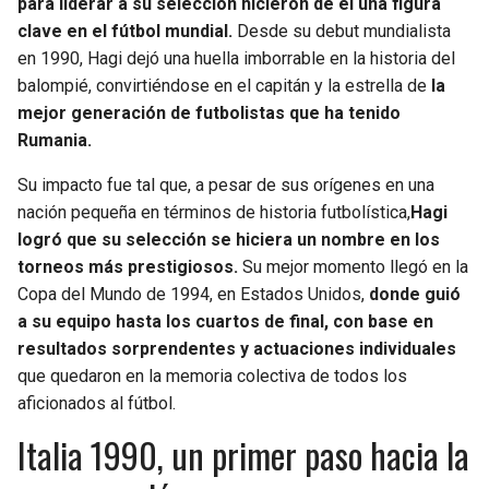
para liderar a su selección hicieron de él una figura
clave en el fútbol mundial.
Desde su debut mundialista
SEAHAWKS
PELICANS
en 1990, Hagi dejó una huella imborrable en la historia del
balompié, convirtiéndose en el capitán y la estrella de
la
BEARS
SPURS
mejor generación de futbolistas que ha tenido
Rumania.
LIONS
NUGGETS
Su impacto fue tal que, a pesar de sus orígenes en una
nación pequeña en términos de historia futbolística,
Hagi
PACKERS
TIMBERWOLVES
logró que su selección se hiciera un nombre en los
torneos más prestigiosos.
Su mejor momento llegó en la
VIKINGS
THUNDER
Copa del Mundo de 1994, en Estados Unidos,
donde guió
a su equipo hasta los cuartos de final, con base en
FALCONS
TRAIL BLAZERS
resultados sorprendentes y actuaciones individuales
que quedaron en la memoria colectiva de todos los
PANTHERS
JAZZ
aficionados al fútbol.
Italia 1990, un primer paso hacia la
SAINTS