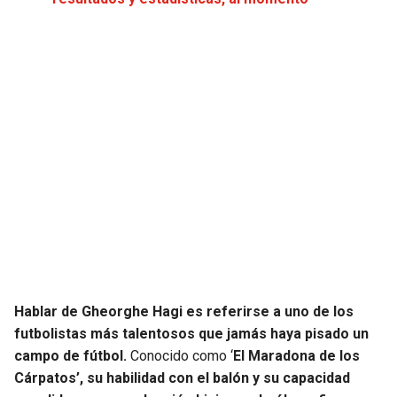
JAGUARS
WIZARDS
TITANS
WARRIORS
COWBOYS
CLIPPERS
GIANTS
LAKERS
EAGLES
SUNS
COMMANDERS
KINGS
CARDINALS
MAVERICKS
Hablar de Gheorghe Hagi es referirse a uno de los
futbolistas más talentosos que jamás haya pisado un
RAMS
ROCKETS
campo de fútbol.
Conocido como ‘
El Maradona de los
Cárpatos’, su habilidad con el balón y su capacidad
49ERS
GRIZZLIES