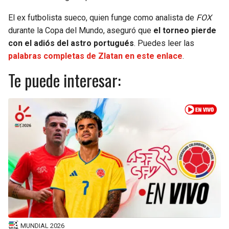
El ex futbolista sueco, quien funge como analista de
FOX
SEAHAWKS
PELICANS
durante la Copa del Mundo, aseguró que
el torneo pierde
con el adiós del astro portugués
. Puedes leer las
BEARS
SPURS
palabras completas de Zlatan en este enlace
.
Te puede interesar:
LIONS
NUGGETS
PACKERS
TIMBERWOLVES
VIKINGS
THUNDER
FALCONS
TRAIL BLAZERS
PANTHERS
JAZZ
SAINTS
MUNDIAL 2026