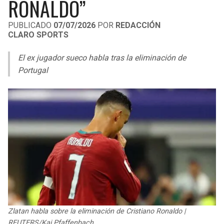
RONALDO”
LIGA DE EXPANSIÓN MX
UEFA EUROPA LEAGUE
PUBLICADO
07/07/2026
POR
REDACCIÓN
RAIDERS
CAVALIERS
LEAGUES CUP
UEFA CONFERENCE LEAGUE
CLARO SPORTS
MLS
CHARGERS
PISTONS
El ex jugador sueco habla tras la eliminación de
Portugal
COPA LIBERTADORES
RAVENS
PACERS
COPA SUDAMERICANA
BENGALS
BUCKS
LIGA BETPLAY
BROWNS
HAWKS
OTRAS LIGAS
STEELERS
HORNETS
TEXANS
HEAT
COLTS
MAGIC
Zlatan habla sobre la eliminación de Cristiano Ronaldo |
REUTERS/Kai Pfaffenbach