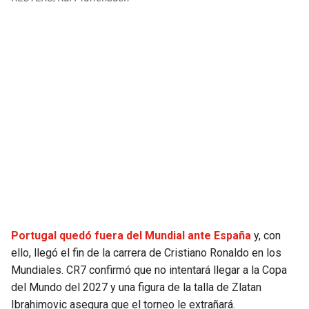
JAGUARS
WIZARDS
TITANS
WARRIORS
COWBOYS
CLIPPERS
GIANTS
LAKERS
EAGLES
SUNS
COMMANDERS
KINGS
CARDINALS
MAVERICKS
Portugal quedó fuera del Mundial ante España
y, con
ello, llegó el fin de la carrera de Cristiano Ronaldo en los
RAMS
ROCKETS
Mundiales. CR7 confirmó que no intentará llegar a la Copa
del Mundo del 2027 y una figura de la talla de Zlatan
49ERS
GRIZZLIES
Ibrahimovic asegura que el torneo le extrañará.