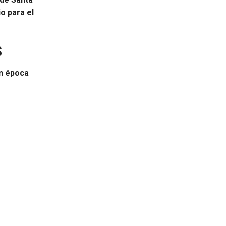
io para el
s
n época