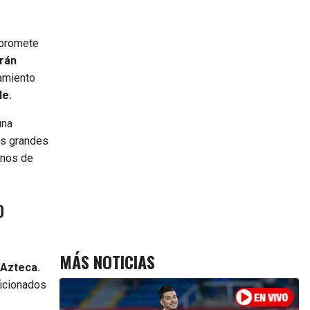
 promete
drán
tamiento
le.
una
dos grandes
enos de
o
MÁS NOTICIAS
 Azteca.
ficionados