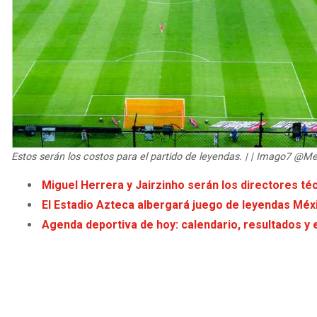
Estos serán los costos para el partido de leyendas. | | Imago7 @M
Miguel Herrera y Jairzinho serán los directores té
El Estadio Azteca albergará juego de leyendas Méxi
Agenda deportiva de hoy: calendario, resultados y 