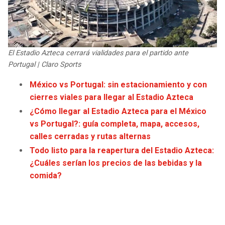
JAGUARS
WIZARDS
TITANS
WARRIORS
El Estadio Azteca cerrará vialidades para el partido ante
COWBOYS
CLIPPERS
Portugal | Claro Sports
México vs Portugal: sin estacionamiento y con
GIANTS
LAKERS
cierres viales para llegar al Estadio Azteca
¿Cómo llegar al Estadio Azteca para el México
EAGLES
SUNS
vs Portugal?: guía completa, mapa, accesos,
calles cerradas y rutas alternas
COMMANDERS
KINGS
Todo listo para la reapertura del Estadio Azteca:
¿Cuáles serían los precios de las bebidas y la
CARDINALS
MAVERICKS
comida?
RAMS
ROCKETS
49ERS
GRIZZLIES