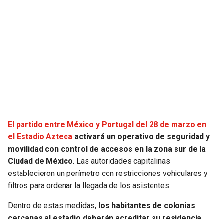
SEAHAWKS
PELICANS
BEARS
SPURS
LIONS
NUGGETS
PACKERS
TIMBERWOLVES
VIKINGS
THUNDER
El partido entre México y Portugal del 28 de marzo en
el Estadio Azteca
activará un operativo de seguridad y
FALCONS
TRAIL BLAZERS
movilidad con control de accesos en la zona sur de la
Ciudad de México
. Las autoridades capitalinas
PANTHERS
JAZZ
establecieron un perímetro con restricciones vehiculares y
filtros para ordenar la llegada de los asistentes.
SAINTS
Dentro de estas medidas,
los habitantes de colonias
cercanas al estadio deberán acreditar su residencia