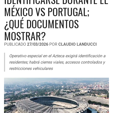
LIGA DE EXPANSIÓN MX
UEFA EUROPA LEAGUE
MÉXICO VS PORTUGAL;
RAIDERS
CAVALIERS
LEAGUES CUP
UEFA CONFERENCE LEAGUE
¿QUÉ DOCUMENTOS
MLS
CHARGERS
PISTONS
MOSTRAR?
COPA LIBERTADORES
RAVENS
PACERS
PUBLICADO
27/03/2026
POR
CLAUDIO LANDUCCI
COPA SUDAMERICANA
BENGALS
BUCKS
Operativo especial en el Azteca exigirá identificación a
LIGA BETPLAY
residentes; habrá cierres viales, accesos controlados y
BROWNS
HAWKS
restricciones vehiculares
OTRAS LIGAS
STEELERS
HORNETS
TEXANS
HEAT
COLTS
MAGIC