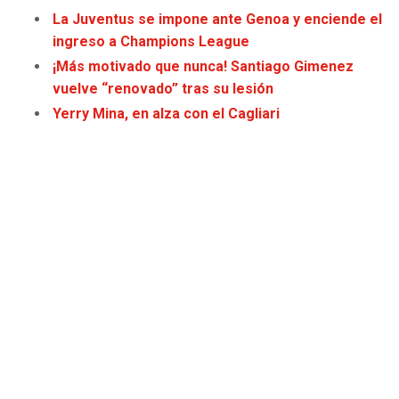
JAGUARS
WIZARDS
La Juventus se impone ante Genoa y enciende el
ingreso a Champions League
TITANS
WARRIORS
¡Más motivado que nunca! Santiago Gimenez
vuelve “renovado” tras su lesión
COWBOYS
CLIPPERS
Yerry Mina, en alza con el Cagliari
GIANTS
LAKERS
EAGLES
SUNS
COMMANDERS
KINGS
CARDINALS
MAVERICKS
RAMS
ROCKETS
49ERS
GRIZZLIES