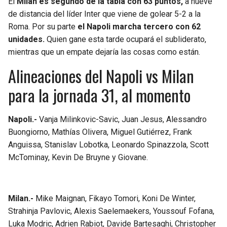
El
Milan es segundo de la tabla con 63 puntos,
a nueve
de distancia del líder Inter que viene de golear 5-2 a la
Roma. Por su parte
el Napoli marcha tercero con 62
unidades.
Quien gane esta tarde ocupará el subliderato,
mientras que un empate dejaría las cosas como están.
Alineaciones del Napoli vs Milan
para la jornada 31, al momento
Napoli.-
Vanja Milinkovic-Savic, Juan Jesus, Alessandro
Buongiorno, Mathías Olivera, Miguel Gutiérrez, Frank
Anguissa, Stanislav Lobotka, Leonardo Spinazzola, Scott
McTominay, Kevin De Bruyne y Giovane.
Milan.-
Mike Maignan, Fikayo Tomori, Koni De Winter,
Strahinja Pavlovic, Alexis Saelemaekers, Youssouf Fofana,
Luka Modric, Adrien Rabiot, Davide Bartesaghi, Christopher