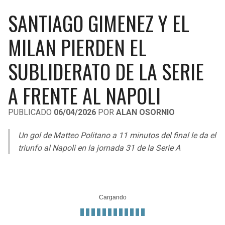
LIGA DE EXPANSIÓN MX
UEFA EUROPA LEAGUE
SANTIAGO GIMENEZ Y EL
RAIDERS
CAVALIERS
LEAGUES CUP
UEFA CONFERENCE LEAGUE
MILAN PIERDEN EL
MLS
CHARGERS
PISTONS
SUBLIDERATO DE LA SERIE
COPA LIBERTADORES
RAVENS
PACERS
A FRENTE AL NAPOLI
COPA SUDAMERICANA
BENGALS
BUCKS
PUBLICADO
06/04/2026
POR
ALAN OSORNIO
LIGA BETPLAY
BROWNS
HAWKS
Un gol de Matteo Politano a 11 minutos del final le da el
OTRAS LIGAS
triunfo al Napoli en la jornada 31 de la Serie A
STEELERS
HORNETS
TEXANS
HEAT
COLTS
MAGIC