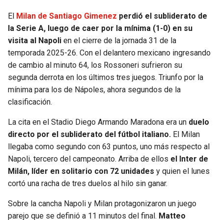
El
Milan de Santiago Gimenez
perdió el subliderato de
SEAHAWKS
PELICANS
la Serie A, luego de caer por la mínima (1-0) en su
visita al Napoli
en el cierre de la jornada 31 de la
BEARS
SPURS
temporada 2025-26. Con el delantero mexicano ingresando
de cambio al minuto 64, los Rossoneri sufrieron su
LIONS
NUGGETS
segunda derrota en los últimos tres juegos. Triunfo por la
mínima para los de Nápoles, ahora segundos de la
PACKERS
TIMBERWOLVES
clasificación.
VIKINGS
THUNDER
La cita en el Stadio Diego Armando Maradona era un
duelo
directo por el subliderato del fútbol italiano.
El Milan
llegaba como segundo con 63 puntos, uno más respecto al
FALCONS
TRAIL BLAZERS
Napoli, tercero del campeonato. Arriba de ellos
el Inter de
Milán, líder en solitario con 72 unidades
y quien el lunes
PANTHERS
JAZZ
cortó una racha de tres duelos al hilo sin ganar.
SAINTS
Sobre la cancha Napoli y Milan protagonizaron un juego
parejo que se definió a 11 minutos del final.
Matteo