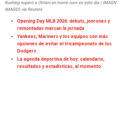
Rushing superó a Ohtani en home runs en este día | IMAGN
JAGUARS
WIZARDS
IMAGES via Reuters
TITANS
WARRIORS
Opening Day MLB 2026: debuts, jonrones y
remontadas marcan la jornada
COWBOYS
CLIPPERS
Yankees, Mariners y los equipos con más
opciones de evitar el tricampeonato de los
GIANTS
LAKERS
Dodgers
La agenda deportiva de hoy: calendario,
EAGLES
SUNS
resultados y estadísticas, al momento
COMMANDERS
KINGS
CARDINALS
MAVERICKS
RAMS
ROCKETS
49ERS
GRIZZLIES