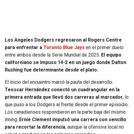
SEAHAWKS
PELICANS
BEARS
SPURS
Los Angeles Dodgers regresaron al Rogers Centre
LIONS
NUGGETS
para enfrentar a
Toronto Blue Jays
en el primer duelo
entre ambos desde la Serie Mundial de 2025.
El equipo
PACKERS
TIMBERWOLVES
californiano se impuso 14-2 en un juego donde Dalton
Rushing fue determinante desde el plato.
VIKINGS
THUNDER
El inicio del encuentro marcó la pauta del desarrollo.
FALCONS
TRAIL BLAZERS
Teoscar Hernández conectó un cuadrangular en la
primera entrada que llevó dos carreras al marcador
, lo
que puso a los Dodgers al frente desde el primer episodio.
PANTHERS
JAZZ
Los canadienses respondieron en la parte baja del mismo
inning.
Ernie Clement impulsó una carrera con sencillo
SAINTS
para recortar la diferencia
, aunque la ofensiva local no