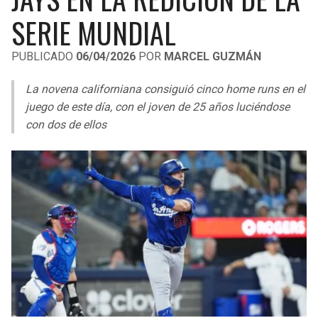
LIGA DE EXPANSIÓN MX
UEFA EUROPA LEAGUE
SERIE MUNDIAL
RAIDERS
CAVALIERS
LEAGUES CUP
UEFA CONFERENCE LEAGUE
PUBLICADO
06/04/2026
POR
MARCEL GUZMÁN
MLS
CHARGERS
PISTONS
La novena californiana consiguió cinco home runs en el
COPA LIBERTADORES
juego de este día, con el joven de 25 años luciéndose
RAVENS
PACERS
con dos de ellos
COPA SUDAMERICANA
BENGALS
BUCKS
LIGA BETPLAY
BROWNS
HAWKS
OTRAS LIGAS
STEELERS
HORNETS
TEXANS
HEAT
COLTS
MAGIC