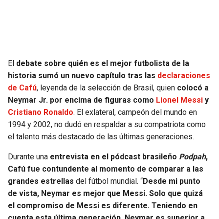
SEAHAWKS
PELICANS
BEARS
SPURS
El
debate sobre quién es el mejor futbolista de la
LIONS
NUGGETS
historia sumó un nuevo capítulo tras las
declaraciones
de
Cafú
, leyenda de la selección de Brasil, quien
colocó a
PACKERS
TIMBERWOLVES
Neymar Jr. por encima de figuras como
Lionel Messi
y
Cristiano Ronaldo
. El exlateral, campeón del mundo en
VIKINGS
THUNDER
1994 y 2002, no dudó en respaldar a su compatriota como
el talento más destacado de las últimas generaciones.
FALCONS
TRAIL BLAZERS
Durante una
entrevista en el pódcast brasileño
Podpah
,
Cafú fue contundente al momento de comparar a las
PANTHERS
JAZZ
grandes estrellas
del fútbol mundial. “
Desde mi punto
de vista, Neymar es mejor que Messi. Solo que quizá
SAINTS
el compromiso de Messi es diferente. Teniendo en
cuenta esta última generación, Neymar es superior a