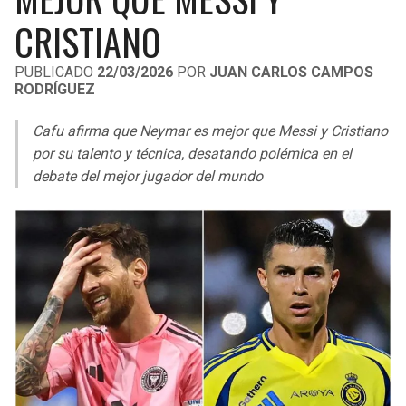
LIGA DE EXPANSIÓN MX
UEFA EUROPA LEAGUE
CRISTIANO
RAIDERS
CAVALIERS
LEAGUES CUP
UEFA CONFERENCE LEAGUE
PUBLICADO
22/03/2026
POR
JUAN CARLOS CAMPOS
RODRÍGUEZ
MLS
CHARGERS
PISTONS
Cafu afirma que Neymar es mejor que Messi y Cristiano
COPA LIBERTADORES
RAVENS
PACERS
por su talento y técnica, desatando polémica en el
COPA SUDAMERICANA
debate del mejor jugador del mundo
BENGALS
BUCKS
LIGA BETPLAY
BROWNS
HAWKS
OTRAS LIGAS
STEELERS
HORNETS
TEXANS
HEAT
COLTS
MAGIC