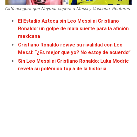
JAGUARS
WIZARDS
Cafú asegura que Neymar supera a Messi y Cristiano. Reuteres
El Estadio Azteca sin Leo Messi ni Cristiano
TITANS
WARRIORS
Ronaldo: un golpe de mala suerte para la afición
mexicana
COWBOYS
CLIPPERS
Cristiano Ronaldo revive su rivalidad con Leo
Messi: “¿Es mejor que yo? No estoy de acuerdo”
GIANTS
LAKERS
Sin Leo Messi ni Cristiano Ronaldo: Luka Modric
revela su polémico top 5 de la historia
EAGLES
SUNS
COMMANDERS
KINGS
CARDINALS
MAVERICKS
RAMS
ROCKETS
49ERS
GRIZZLIES