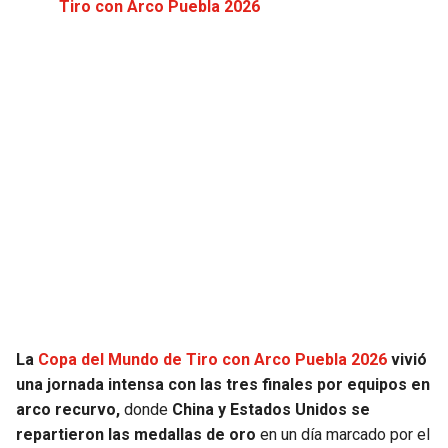
Tiro con Arco Puebla 2026
JAGUARS
WIZARDS
TITANS
WARRIORS
COWBOYS
CLIPPERS
GIANTS
LAKERS
EAGLES
SUNS
COMMANDERS
KINGS
CARDINALS
MAVERICKS
La
Copa del Mundo de Tiro con Arco Puebla 2026
vivió
RAMS
ROCKETS
una jornada intensa con las tres finales por equipos en
arco recurvo,
donde
China y Estados Unidos se
repartieron las medallas
de oro
en un día marcado por el
49ERS
GRIZZLIES