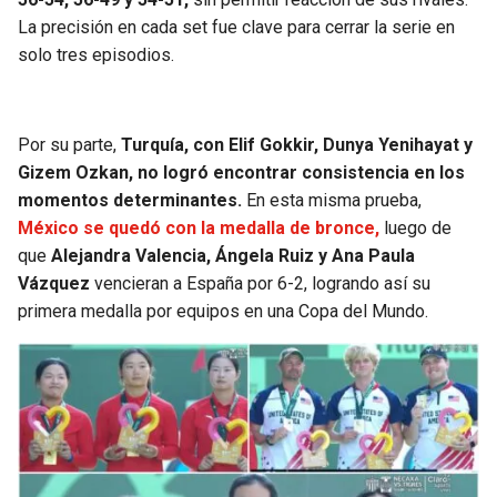
BUCCANEERS
La precisión en cada set fue clave para cerrar la serie en
solo tres episodios.
Por su parte,
Turquía, con Elif Gokkir, Dunya Yenihayat y
Gizem Ozkan, no logró encontrar consistencia en los
momentos determinantes.
En esta misma prueba,
México se quedó con la medalla de bronce,
luego de
que
Alejandra Valencia, Ángela Ruiz y Ana Paula
Vázquez
vencieran a España por 6-2, logrando así su
primera medalla por equipos en una Copa del Mundo.