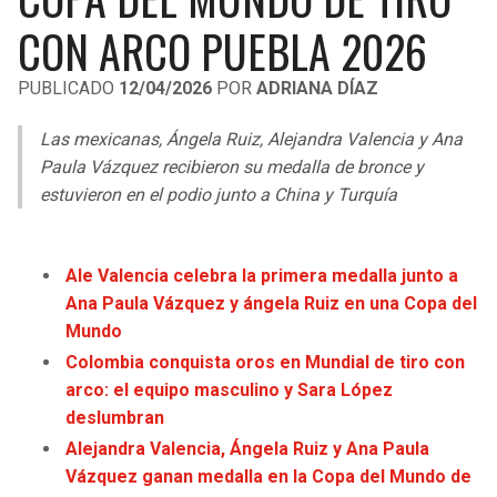
LIGA DE EXPANSIÓN MX
UEFA EUROPA LEAGUE
CON ARCO PUEBLA 2026
RAIDERS
CAVALIERS
LEAGUES CUP
UEFA CONFERENCE LEAGUE
PUBLICADO
12/04/2026
POR
ADRIANA DÍAZ
MLS
CHARGERS
PISTONS
Las mexicanas, Ángela Ruiz, Alejandra Valencia y Ana
COPA LIBERTADORES
Paula Vázquez recibieron su medalla de bronce y
RAVENS
PACERS
estuvieron en el podio junto a China y Turquía
COPA SUDAMERICANA
BENGALS
BUCKS
LIGA BETPLAY
Ale Valencia celebra la primera medalla junto a
BROWNS
HAWKS
Ana Paula Vázquez y ángela Ruiz en una Copa del
OTRAS LIGAS
Mundo
STEELERS
HORNETS
Colombia conquista oros en Mundial de tiro con
arco: el equipo masculino y Sara López
TEXANS
HEAT
deslumbran
Alejandra Valencia, Ángela Ruiz y Ana Paula
COLTS
MAGIC
Vázquez ganan medalla en la Copa del Mundo de