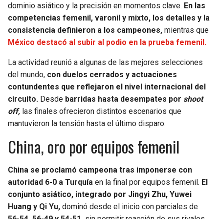
dominio asiático y la precisión en momentos clave.
En las
competencias femenil, varonil y mixto, los detalles y la
SEAHAWKS
PELICANS
consistencia definieron a los campeones,
mientras que
México destacó al subir al podio en la prueba femenil.
BEARS
SPURS
La actividad reunió a algunas de las mejores selecciones
LIONS
NUGGETS
del mundo,
con duelos cerrados y actuaciones
contundentes que reflejaron el nivel internacional del
PACKERS
TIMBERWOLVES
circuito.
Desde
barridas hasta desempates por
shoot
off,
las finales ofrecieron distintos escenarios que
VIKINGS
THUNDER
mantuvieron la tensión hasta el último disparo.
China, oro por equipos femenil
FALCONS
TRAIL BLAZERS
China se proclamó campeona tras imponerse con
PANTHERS
JAZZ
autoridad 6-0 a Turquía
en la final por equipos femenil.
El
conjunto asiático, integrado por Jingyi Zhu, Yuwei
SAINTS
Huang y Qi Yu,
dominó desde el inicio con parciales de
56-54, 56-49 y 54-51,
sin permitir reacción de sus rivales.