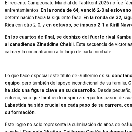
El reciente Campeonato Mundial de Tashkent 2026 no fue fácil 
enfrentamientos.
En la ronda de 64, venció 2-0 al esloveno 
determinación hacia la siguiente fase.
En la ronda de 32, si
Rica
con otro 2-0, y
en octavos, se impuso 2-1 a Kirill Nav
En los cuartos de final, se deshizo del fuerte rival Kamb
al canadiense Zineddine Chebli.
Esta secuencia de victorias
calma y la concentración a lo largo de cada combate.
Lo que hace especial este título de Guillermo es su
constanci
equipo
, pero también del apoyo incondicional de su familia.
C
ha sido una figura clave en su desarrollo.
Desde pequeño
entrenó, sino que también lo inspiró a seguir los pasos de 
Labastida ha sido crucial en cada paso de su carrera, co
su formación.
Este logro no solo representa la culminación de años de esfu
mundial.
Con solo 16 años, Guillermo Cortés ha demostrado