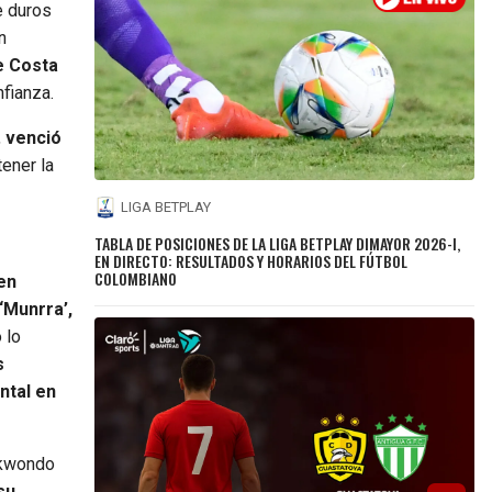
e duros
n
e Costa
fianza.
,
venció
tener la
LIGA BETPLAY
TABLA DE POSICIONES DE LA LIGA BETPLAY DIMAYOR 2026-I,
EN DIRECTO: RESULTADOS Y HORARIOS DEL FÚTBOL
COLOMBIANO
 en
‘Munrra’,
 lo
s
ntal en
aekwondo
su