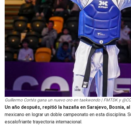
Guillermo Cortés gana un nuevo oro en taekwondo | FMTDK y @
Un año después, repitió la hazaña en Sarajevo, Bosnia,
a
mexicano en lograr un doble campeonato en esta disciplina. Su
escalofriante trayectoria internacional.