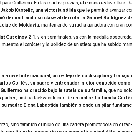
para Guillermo. En las rondas previas, el camino estuvo lleno d
Jakob Kastelic, una victoria sólida
que le permitió avanzar co
guió demostrando su clase al derrotar a Gabriel Rodríguez d
raciuc de Moldavia,
manteniendo su racha ganadora con gran con
ulat Guseinov 2-1
, y en semifinales, ya con la medalla asegurada
 muestra el carácter y la solidez de un atleta que ha sabido man
a a nivel internacional, un reflejo de su disciplina y trabajo
arlos Cortés, su padre y entrenador, mejor conocido como 
,
Guillermo ha crecido bajo la tutela de su familia,
que no solo
sus padres, ambos taekwondoínes de renombre.
La familia Corté
n su madre Elena Labastida también siendo un pilar fundame
erzo, sino también el inicio de una carrera prometedora en el t
 que tiene lo necesario para competir a nivel élite, y con 