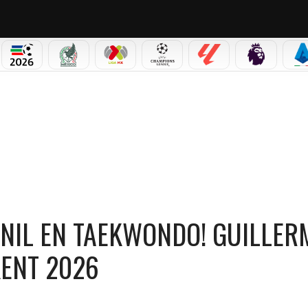
PICOS
MUNDIAL 2026
SELECCIÓN MEXICANA
LIGA MX
CHAMPIONS LEAGUE
LALIGA
PREMIER L
S
! GUILLERMO CORTÉS GANA ORO EN TASHKENT 2026
NIL EN TAEKWONDO! GUILLER
ENT 2026