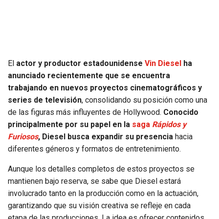
SEAHAWKS
PELICANS
BEARS
SPURS
El
actor y productor estadounidense
Vin Diesel
ha
LIONS
NUGGETS
anunciado recientemente que se encuentra
trabajando en nuevos proyectos cinematográficos y
PACKERS
TIMBERWOLVES
series de televisión
, consolidando su posición como una
de las figuras más influyentes de Hollywood.
Conocido
VIKINGS
THUNDER
principalmente por su papel en la
saga
Rápidos y
Furiosos
, Diesel busca expandir su presencia
hacia
FALCONS
TRAIL BLAZERS
diferentes géneros y formatos de entretenimiento.
Aunque los detalles completos de estos proyectos se
PANTHERS
JAZZ
mantienen bajo reserva, se sabe que Diesel estará
involucrado tanto en la producción como en la actuación,
SAINTS
garantizando que su visión creativa se refleje en cada
etapa de las producciones. La idea es ofrecer contenidos