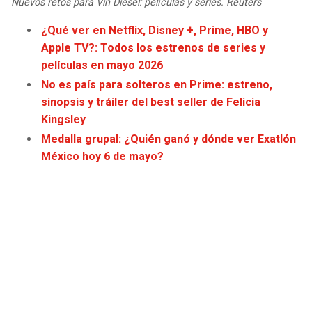
Nuevos retos para Vin Diesel: películas y series. Reuters
JAGUARS
WIZARDS
¿Qué ver en Netflix, Disney +, Prime, HBO y
Apple TV?: Todos los estrenos de series y
TITANS
WARRIORS
películas en mayo 2026
No es país para solteros en Prime: estreno,
COWBOYS
CLIPPERS
sinopsis y tráiler del best seller de Felicia
Kingsley
GIANTS
LAKERS
Medalla grupal: ¿Quién ganó y dónde ver Exatlón
México hoy 6 de mayo?
EAGLES
SUNS
COMMANDERS
KINGS
CARDINALS
MAVERICKS
RAMS
ROCKETS
49ERS
GRIZZLIES