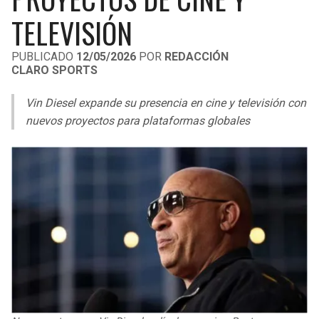
LIGA DE EXPANSIÓN MX
UEFA EUROPA LEAGUE
TELEVISIÓN
RAIDERS
CAVALIERS
LEAGUES CUP
UEFA CONFERENCE LEAGUE
PUBLICADO
12/05/2026
POR
REDACCIÓN
CLARO SPORTS
MLS
CHARGERS
PISTONS
Vin Diesel expande su presencia en cine y televisión con
COPA LIBERTADORES
RAVENS
PACERS
nuevos proyectos para plataformas globales
COPA SUDAMERICANA
BENGALS
BUCKS
LIGA BETPLAY
BROWNS
HAWKS
OTRAS LIGAS
STEELERS
HORNETS
TEXANS
HEAT
COLTS
MAGIC