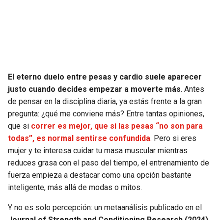
SEAHAWKS
PELICANS
BEARS
SPURS
LIONS
NUGGETS
El eterno duelo entre pesas y cardio suele aparecer
justo cuando decides empezar a moverte más
. Antes
PACKERS
TIMBERWOLVES
de pensar en la disciplina diaria, ya estás frente a la gran
pregunta: ¿qué me conviene más? Entre tantas opiniones,
VIKINGS
THUNDER
que si
correr es mejor, que si las pesas “no son para
todas”, es normal sentirse confundida
.
Pero si eres
FALCONS
TRAIL BLAZERS
mujer y te interesa cuidar tu masa muscular mientras
reduces grasa con el paso del tiempo, el entrenamiento de
PANTHERS
JAZZ
fuerza empieza a destacar como una opción bastante
inteligente, más allá de modas o mitos.
SAINTS
Y no es solo percepción: un metaanálisis publicado en el
Journal of Strength and Conditioning Research (2024),