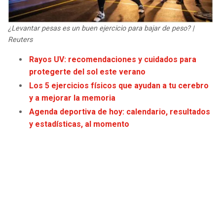
JAGUARS
WIZARDS
¿Levantar pesas es un buen ejercicio para bajar de peso? |
TITANS
WARRIORS
Reuters
Rayos UV: recomendaciones y cuidados para
COWBOYS
CLIPPERS
protegerte del sol este verano
Los 5 ejercicios físicos que ayudan a tu cerebro
GIANTS
LAKERS
y a mejorar la memoria
Agenda deportiva de hoy: calendario, resultados
EAGLES
SUNS
y estadísticas, al momento
COMMANDERS
KINGS
CARDINALS
MAVERICKS
RAMS
ROCKETS
49ERS
GRIZZLIES