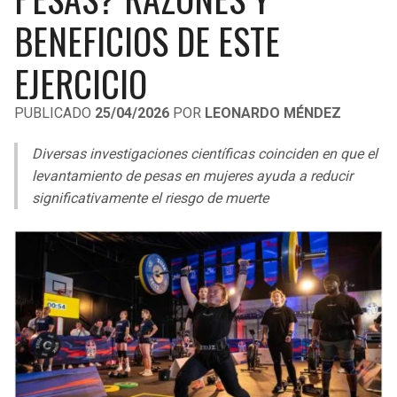
LIGA DE EXPANSIÓN MX
UEFA EUROPA LEAGUE
BENEFICIOS DE ESTE
RAIDERS
CAVALIERS
LEAGUES CUP
UEFA CONFERENCE LEAGUE
EJERCICIO
MLS
CHARGERS
PISTONS
PUBLICADO
25/04/2026
POR
LEONARDO MÉNDEZ
COPA LIBERTADORES
RAVENS
PACERS
Diversas investigaciones científicas coinciden en que el
COPA SUDAMERICANA
levantamiento de pesas en mujeres ayuda a reducir
BENGALS
BUCKS
significativamente el riesgo de muerte
LIGA BETPLAY
BROWNS
HAWKS
OTRAS LIGAS
STEELERS
HORNETS
TEXANS
HEAT
COLTS
MAGIC