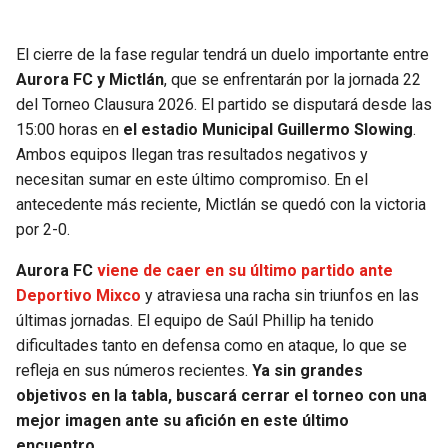
SEAHAWKS
PELICANS
El cierre de la fase regular tendrá un duelo importante entre
Aurora FC y Mictlán
, que se enfrentarán por la jornada 22
BEARS
SPURS
del Torneo Clausura 2026. El partido se disputará desde las
15:00 horas en
el estadio Municipal Guillermo Slowing
.
LIONS
NUGGETS
Ambos equipos llegan tras resultados negativos y
necesitan sumar en este último compromiso. En el
PACKERS
TIMBERWOLVES
antecedente más reciente, Mictlán se quedó con la victoria
por 2-0.
VIKINGS
THUNDER
Aurora FC
viene de caer en su último partido ante
Deportivo Mixco
y atraviesa una racha sin triunfos en las
FALCONS
TRAIL BLAZERS
últimas jornadas. El equipo de Saúl Phillip ha tenido
dificultades tanto en defensa como en ataque, lo que se
PANTHERS
JAZZ
refleja en sus números recientes.
Ya sin grandes
objetivos en la tabla, buscará cerrar el torneo con una
SAINTS
mejor imagen ante su afición en este último
encuentro.