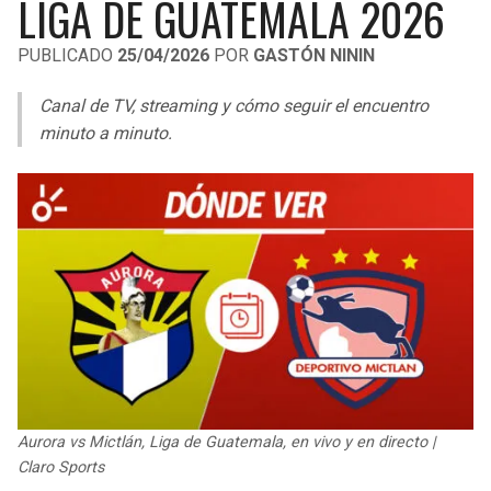
LIGA DE GUATEMALA 2026
LIGA DE EXPANSIÓN MX
UEFA EUROPA LEAGUE
PUBLICADO
25/04/2026
POR
GASTÓN NININ
RAIDERS
CAVALIERS
LEAGUES CUP
UEFA CONFERENCE LEAGUE
Canal de TV, streaming y cómo seguir el encuentro
MLS
CHARGERS
PISTONS
minuto a minuto.
COPA LIBERTADORES
RAVENS
PACERS
COPA SUDAMERICANA
BENGALS
BUCKS
LIGA BETPLAY
BROWNS
HAWKS
OTRAS LIGAS
STEELERS
HORNETS
TEXANS
HEAT
Aurora vs Mictlán, Liga de Guatemala, en vivo y en directo |
COLTS
MAGIC
Claro Sports