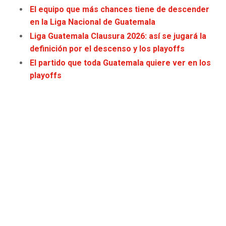
El equipo que más chances tiene de descender
JAGUARS
WIZARDS
en la Liga Nacional de Guatemala
TITANS
WARRIORS
Liga Guatemala Clausura 2026: así se jugará la
definición por el descenso y los playoffs
COWBOYS
CLIPPERS
El partido que toda Guatemala quiere ver en los
playoffs
GIANTS
LAKERS
EAGLES
SUNS
COMMANDERS
KINGS
CARDINALS
MAVERICKS
RAMS
ROCKETS
49ERS
GRIZZLIES