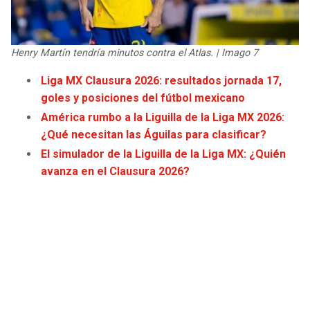
JAGUARS
WIZARDS
TITANS
WARRIORS
Henry Martín tendría minutos contra el Atlas. | Imago 7
Liga MX Clausura 2026: resultados jornada 17,
COWBOYS
CLIPPERS
goles y posiciones del fútbol mexicano
América rumbo a la Liguilla de la Liga MX 2026:
GIANTS
LAKERS
¿Qué necesitan las Águilas para clasificar?
El simulador de la Liguilla de la Liga MX: ¿Quién
EAGLES
SUNS
avanza en el Clausura 2026?
COMMANDERS
KINGS
CARDINALS
MAVERICKS
RAMS
ROCKETS
49ERS
GRIZZLIES