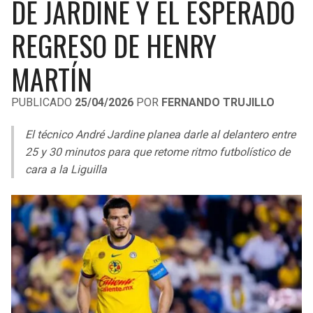
DE JARDINE Y EL ESPERADO
LIGA DE EXPANSIÓN MX
UEFA EUROPA LEAGUE
REGRESO DE HENRY
RAIDERS
CAVALIERS
LEAGUES CUP
UEFA CONFERENCE LEAGUE
MARTÍN
MLS
CHARGERS
PISTONS
PUBLICADO
25/04/2026
POR
FERNANDO TRUJILLO
COPA LIBERTADORES
RAVENS
PACERS
El técnico André Jardine planea darle al delantero entre
COPA SUDAMERICANA
BENGALS
BUCKS
25 y 30 minutos para que retome ritmo futbolístico de
LIGA BETPLAY
cara a la Liguilla
BROWNS
HAWKS
OTRAS LIGAS
STEELERS
HORNETS
TEXANS
HEAT
COLTS
MAGIC