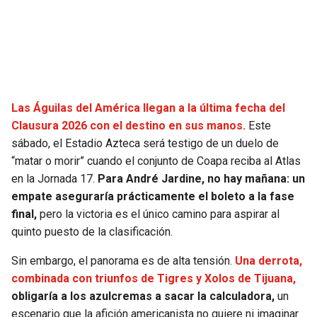
SEAHAWKS
PELICANS
BEARS
SPURS
LIONS
NUGGETS
Las Águilas del América llegan a la última fecha del
Clausura 2026 con el destino en sus manos.
Este
PACKERS
TIMBERWOLVES
sábado, el Estadio Azteca será testigo de un duelo de
“matar o morir” cuando el conjunto de Coapa reciba al Atlas
VIKINGS
THUNDER
en la Jornada 17.
Para André Jardine, no hay mañana: un
empate aseguraría prácticamente el boleto a la fase
FALCONS
TRAIL BLAZERS
final,
pero la victoria es el único camino para aspirar al
quinto puesto de la clasificación.
PANTHERS
JAZZ
Sin embargo, el panorama es de alta tensión.
Una derrota,
combinada con triunfos de Tigres y Xolos de Tijuana,
SAINTS
obligaría a los azulcremas a sacar la calculadora,
un
escenario que la afición americanista no quiere ni imaginar.