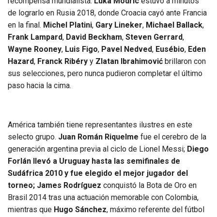
recompensa mundialista.
Luka Modric
estuvo a minutos
de lograrlo en Rusia 2018, donde Croacia cayó ante Francia
en la final.
Michel Platini
,
Gary Lineker
,
Michael Ballack
,
Frank Lampard
,
David Beckham
,
Steven Gerrard
,
Wayne Rooney
,
Luis Figo
,
Pavel Nedved
,
Eusébio
,
Eden
Hazard
,
Franck Ribéry
y
Zlatan Ibrahimović
brillaron con
sus selecciones, pero nunca pudieron completar el último
paso hacia la cima.
América también tiene representantes ilustres en este
selecto grupo.
Juan Román Riquelme
fue el cerebro de la
generación argentina previa al ciclo de Lionel Messi;
Diego
Forlán llevó a Uruguay hasta las semifinales de
Sudáfrica 2010 y fue elegido el mejor jugador del
torneo;
James Rodríguez
conquistó la Bota de Oro en
Brasil 2014 tras una actuación memorable con Colombia,
mientras que
Hugo Sánchez
, máximo referente del fútbol