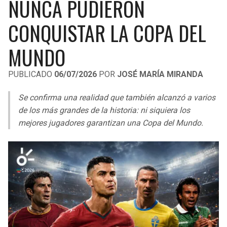
NUNCA PUDIERON
LIGA DE EXPANSIÓN MX
UEFA EUROPA LEAGUE
CONQUISTAR LA COPA DEL
RAIDERS
CAVALIERS
LEAGUES CUP
UEFA CONFERENCE LEAGUE
MUNDO
MLS
CHARGERS
PISTONS
PUBLICADO
06/07/2026
POR
JOSÉ MARÍA MIRANDA
COPA LIBERTADORES
RAVENS
PACERS
Se confirma una realidad que también alcanzó a varios
COPA SUDAMERICANA
BENGALS
BUCKS
de los más grandes de la historia: ni siquiera los
LIGA BETPLAY
mejores jugadores garantizan una Copa del Mundo.
BROWNS
HAWKS
OTRAS LIGAS
STEELERS
HORNETS
TEXANS
HEAT
COLTS
MAGIC