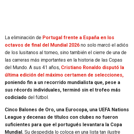
SEAHAWKS
PELICANS
BEARS
SPURS
La eliminación de
Portugal frente a España en los
LIONS
NUGGETS
octavos de final del Mundial 2026
no solo marcó el adiós
de los lusitanos al torneo, sino también el cierre de una de
PACKERS
TIMBERWOLVES
las carreras más importantes en la historia de las Copas
del Mundo. A sus 41 años,
Cristiano Ronaldo disputó la
VIKINGS
THUNDER
última edición del máximo certamen de selecciones,
poniendo fin a un recorrido mundialista que, pese a
FALCONS
TRAIL BLAZERS
sus récords individuales, terminó sin el trofeo más
codiciado
del fútbol.
PANTHERS
JAZZ
Cinco Balones de Oro, una Eurocopa, una UEFA Nations
League y decenas de títulos con clubes no fueron
SAINTS
suficientes para que el portugués levantara la Copa
Mundial.
Su despedida lo coloca en una lista tan ilustre