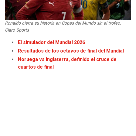
JAGUARS
WIZARDS
TITANS
WARRIORS
Ronaldo cierra su historia en Copas del Mundo sin el trofeo.
Claro Sports
COWBOYS
CLIPPERS
El simulador del Mundial 2026
Resultados de los octavos de final del Mundial
GIANTS
LAKERS
Noruega vs Inglaterra, definido el cruce de
cuartos de final
EAGLES
SUNS
COMMANDERS
KINGS
CARDINALS
MAVERICKS
RAMS
ROCKETS
49ERS
GRIZZLIES