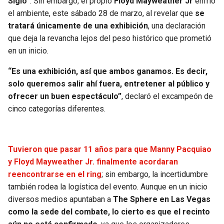
Siglo”
. Sin embargo, el propio
Floyd Mayweather Jr
enfrió
BUCCANEERS
el ambiente, este sábado 28 de marzo, al revelar que
se
tratará únicamente de una exhibición
, una declaración
que deja la revancha lejos del peso histórico que prometió
en un inicio.
“Es una exhibición, así que ambos ganamos. Es decir,
solo queremos salir ahí fuera, entretener al público y
ofrecer un buen espectáculo”
, declaró el excampeón de
cinco categorías diferentes.
Tuvieron que pasar 11 años para que Manny Pacquiao
y Floyd Mayweather Jr. finalmente acordaran
reencontrarse en el ring
; sin embargo, la incertidumbre
también rodea la logística del evento. Aunque en un inicio
diversos medios apuntaban a
The Sphere en Las Vegas
como la sede del combate, lo cierto es que el recinto