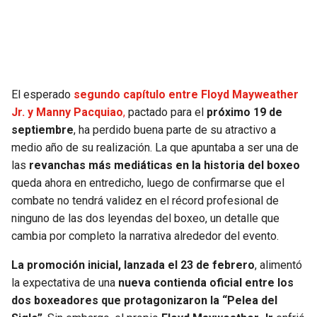
SEAHAWKS
PELICANS
BEARS
SPURS
El esperado
segundo capítulo entre Floyd Mayweather
LIONS
NUGGETS
Jr. y Manny Pacquiao
,
pactado para el
próximo 19 de
septiembre
, ha perdido buena parte de su atractivo a
PACKERS
TIMBERWOLVES
medio año de su realización. La que apuntaba a ser una de
las
revanchas más mediáticas en la historia del boxeo
VIKINGS
THUNDER
queda ahora en entredicho, luego de confirmarse que el
combate no tendrá validez en el récord profesional de
FALCONS
TRAIL BLAZERS
ninguno de las dos leyendas del boxeo, un detalle que
cambia por completo la narrativa alrededor del evento.
PANTHERS
JAZZ
La promoción inicial, lanzada el 23 de febrero
, alimentó
la expectativa de una
nueva contienda oficial entre los
SAINTS
dos boxeadores que protagonizaron la “Pelea del