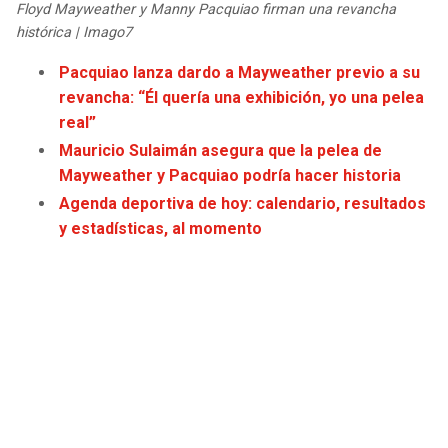
Floyd Mayweather y Manny Pacquiao firman una revancha
JAGUARS
WIZARDS
histórica | Imago7
TITANS
WARRIORS
Pacquiao lanza dardo a Mayweather previo a su
revancha: “Él quería una exhibición, yo una pelea
real”
COWBOYS
CLIPPERS
Mauricio Sulaimán asegura que la pelea de
GIANTS
LAKERS
Mayweather y Pacquiao podría hacer historia
Agenda deportiva de hoy: calendario, resultados
EAGLES
SUNS
y estadísticas, al momento
COMMANDERS
KINGS
CARDINALS
MAVERICKS
RAMS
ROCKETS
49ERS
GRIZZLIES