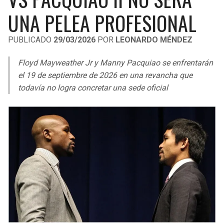
LIGA DE EXPANSIÓN MX
UEFA EUROPA LEAGUE
UNA PELEA PROFESIONAL
RAIDERS
CAVALIERS
LEAGUES CUP
UEFA CONFERENCE LEAGUE
PUBLICADO
29/03/2026
POR
LEONARDO MÉNDEZ
MLS
CHARGERS
PISTONS
Floyd Mayweather Jr y Manny Pacquiao se enfrentarán
COPA LIBERTADORES
el 19 de septiembre de 2026 en una revancha que
RAVENS
PACERS
todavía no logra concretar una sede oficial
COPA SUDAMERICANA
BENGALS
BUCKS
LIGA BETPLAY
BROWNS
HAWKS
OTRAS LIGAS
STEELERS
HORNETS
TEXANS
HEAT
COLTS
MAGIC