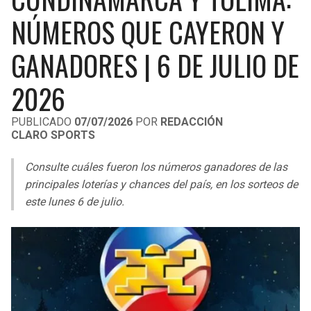
LIGA DE EXPANSIÓN MX
UEFA EUROPA LEAGUE
NÚMEROS QUE CAYERON Y
RAIDERS
CAVALIERS
LEAGUES CUP
UEFA CONFERENCE LEAGUE
GANADORES | 6 DE JULIO DE
MLS
CHARGERS
PISTONS
2026
COPA LIBERTADORES
RAVENS
PACERS
PUBLICADO
07/07/2026
POR
REDACCIÓN
COPA SUDAMERICANA
CLARO SPORTS
BENGALS
BUCKS
LIGA BETPLAY
Consulte cuáles fueron los números ganadores de las
BROWNS
HAWKS
principales loterías y chances del país, en los sorteos de
OTRAS LIGAS
este lunes 6 de julio.
STEELERS
HORNETS
TEXANS
HEAT
COLTS
MAGIC