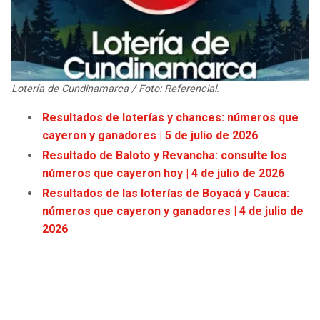
JAGUARS
WIZARDS
TITANS
WARRIORS
COWBOYS
CLIPPERS
Lotería de Cundinamarca / Foto: Referencial.
Resultados de loterías y chances: números que
GIANTS
LAKERS
cayeron y ganadores | 5 de julio de 2026
Resultado de Baloto y Revancha: consulte los
EAGLES
SUNS
números que cayeron hoy | 4 de julio de 2026
Resultados de las loterías de Boyacá y Cauca:
COMMANDERS
KINGS
números que cayeron y ganadores | 4 de julio de
2026
CARDINALS
MAVERICKS
RAMS
ROCKETS
49ERS
GRIZZLIES