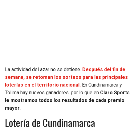
SEAHAWKS
PELICANS
BEARS
SPURS
LIONS
NUGGETS
PACKERS
TIMBERWOLVES
La actividad del azar no se detiene
.
Después del fin de
VIKINGS
THUNDER
semana, se retoman los sorteos para las principales
loterías en el territorio nacional.
En Cundinamarca y
FALCONS
TRAIL BLAZERS
Tolima hay nuevos ganadores, por lo que en
Claro Sports
le mostramos todos los resultados de cada premio
mayor.
PANTHERS
JAZZ
Lotería de Cundinamarca
SAINTS