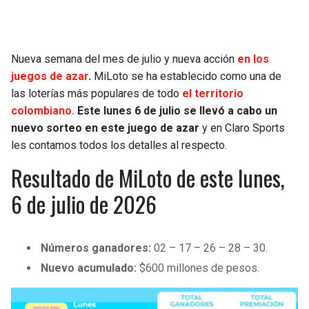
SEAHAWKS
PELICANS
Nueva semana del mes de julio y nueva acción
en los
BEARS
SPURS
juegos de azar
.
MiLoto se ha establecido como una de
las loterías más populares de todo
el territorio
LIONS
NUGGETS
colombiano.
Este lunes 6 de julio se llevó a cabo un
nuevo sorteo en este juego de azar
y en Claro Sports
PACKERS
TIMBERWOLVES
les contamos todos los detalles al respecto.
Resultado de MiLoto de este lunes,
VIKINGS
THUNDER
6 de julio de 2026
FALCONS
TRAIL BLAZERS
PANTHERS
JAZZ
Números ganadores:
02 – 17 – 26 – 28 – 30.
Nuevo acumulado:
$600 millones de pesos.
SAINTS