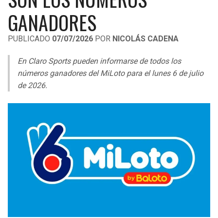
LIGA DE EXPANSIÓN MX
UEFA EUROPA LEAGUE
GANADORES
RAIDERS
CAVALIERS
LEAGUES CUP
UEFA CONFERENCE LEAGUE
PUBLICADO
07/07/2026
POR
NICOLÁS CADENA
MLS
CHARGERS
PISTONS
En Claro Sports pueden informarse de todos los
COPA LIBERTADORES
números ganadores del MiLoto para el lunes 6 de julio
RAVENS
PACERS
de 2026.
COPA SUDAMERICANA
BENGALS
BUCKS
LIGA BETPLAY
BROWNS
HAWKS
OTRAS LIGAS
STEELERS
HORNETS
TEXANS
HEAT
COLTS
MAGIC