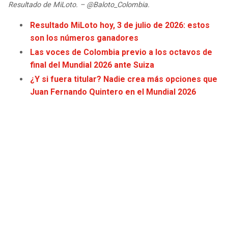
Resultado de MiLoto. – @Baloto_Colombia.
JAGUARS
WIZARDS
Resultado MiLoto hoy, 3 de julio de 2026: estos
TITANS
WARRIORS
son los números ganadores
Las voces de Colombia previo a los octavos de
COWBOYS
CLIPPERS
final del Mundial 2026 ante Suiza
¿Y si fuera titular? Nadie crea más opciones que
GIANTS
LAKERS
Juan Fernando Quintero en el Mundial 2026
EAGLES
SUNS
COMMANDERS
KINGS
CARDINALS
MAVERICKS
RAMS
ROCKETS
49ERS
GRIZZLIES