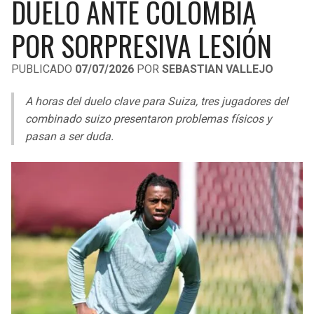
DUELO ANTE COLOMBIA
LIGA DE EXPANSIÓN MX
UEFA EUROPA LEAGUE
POR SORPRESIVA LESIÓN
RAIDERS
CAVALIERS
LEAGUES CUP
UEFA CONFERENCE LEAGUE
PUBLICADO
07/07/2026
POR
SEBASTIAN VALLEJO
MLS
CHARGERS
PISTONS
A horas del duelo clave para Suiza, tres jugadores del
COPA LIBERTADORES
RAVENS
PACERS
combinado suizo presentaron problemas físicos y
COPA SUDAMERICANA
pasan a ser duda.
BENGALS
BUCKS
LIGA BETPLAY
BROWNS
HAWKS
OTRAS LIGAS
STEELERS
HORNETS
TEXANS
HEAT
COLTS
MAGIC