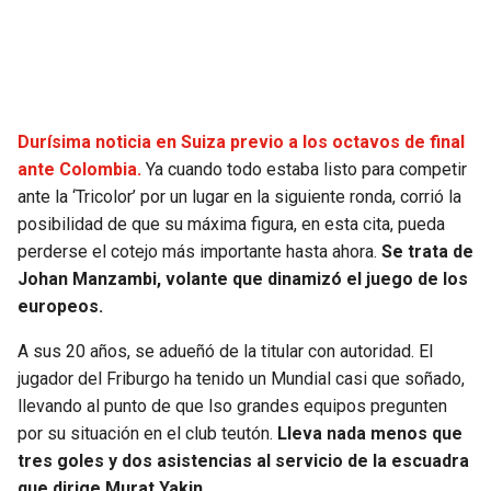
SEAHAWKS
PELICANS
BEARS
SPURS
Durísima noticia en Suiza previo a los octavos de final
LIONS
NUGGETS
ante Colombia.
Ya cuando todo estaba listo para competir
ante la ‘Tricolor’ por un lugar en la siguiente ronda, corrió la
PACKERS
TIMBERWOLVES
posibilidad de que su máxima figura, en esta cita, pueda
perderse el cotejo más importante hasta ahora.
Se trata de
VIKINGS
THUNDER
Johan Manzambi, volante que dinamizó el juego de los
europeos.
FALCONS
TRAIL BLAZERS
A sus 20 años, se adueñó de la titular con autoridad. El
jugador del Friburgo ha tenido un Mundial casi que soñado,
PANTHERS
JAZZ
llevando al punto de que lso grandes equipos pregunten
por su situación en el club teutón.
Lleva nada menos que
SAINTS
tres goles y dos asistencias al servicio de la escuadra
que dirige Murat Yakin.