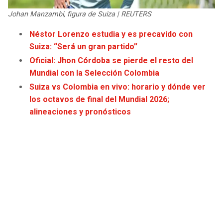
JAGUARS
WIZARDS
Johan Manzambi, figura de Suiza | REUTERS
Néstor Lorenzo estudia y es precavido con
TITANS
WARRIORS
Suiza: “Será un gran partido”
Oficial: Jhon Córdoba se pierde el resto del
COWBOYS
CLIPPERS
Mundial con la Selección Colombia
Suiza vs Colombia en vivo: horario y dónde ver
GIANTS
LAKERS
los octavos de final del Mundial 2026;
alineaciones y pronósticos
EAGLES
SUNS
COMMANDERS
KINGS
CARDINALS
MAVERICKS
RAMS
ROCKETS
49ERS
GRIZZLIES