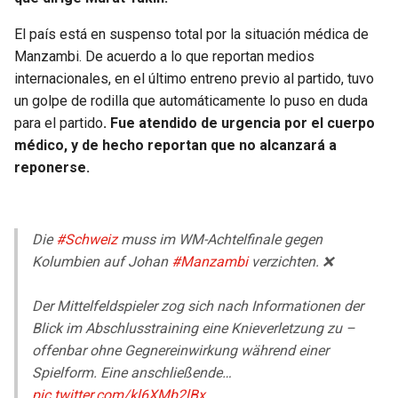
BUCCANEERS
El país está en suspenso total por la situación médica de
Manzambi. De acuerdo a lo que reportan medios
internacionales, en el último entreno previo al partido, tuvo
un golpe de rodilla que automáticamente lo puso en duda
para el partido
. Fue atendido de urgencia por el cuerpo
médico, y de hecho reportan que no alcanzará a
reponerse.
Die
#Schweiz
muss im WM-Achtelfinale gegen
Kolumbien auf Johan
#Manzambi
verzichten. ❌
Der Mittelfeldspieler zog sich nach Informationen der
Blick im Abschlusstraining eine Knieverletzung zu –
offenbar ohne Gegnereinwirkung während einer
Spielform. Eine anschließende…
pic.twitter.com/kl6XMb2lBx