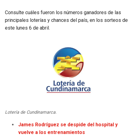
JAGUARS
WIZARDS
Consulte cuáles fueron los números ganadores de las
principales loterías y chances del país, en los sorteos de
TITANS
WARRIORS
este lunes 6 de abril.
COWBOYS
CLIPPERS
GIANTS
LAKERS
EAGLES
SUNS
COMMANDERS
KINGS
CARDINALS
MAVERICKS
Lotería de Cundinamarca.
RAMS
ROCKETS
James Rodríguez se despide del hospital y
vuelve a los entrenamientos
49ERS
GRIZZLIES