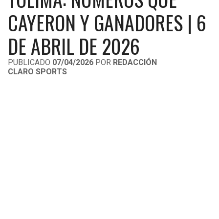
LIGA DE EXPANSIÓN MX
UEFA EUROPA LEAGUE
CAYERON Y GANADORES | 6
RAIDERS
CAVALIERS
LEAGUES CUP
UEFA CONFERENCE LEAGUE
DE ABRIL DE 2026
MLS
CHARGERS
PISTONS
PUBLICADO
07/04/2026
POR
REDACCIÓN
CLARO SPORTS
COPA LIBERTADORES
RAVENS
PACERS
COPA SUDAMERICANA
BENGALS
BUCKS
LIGA BETPLAY
BROWNS
HAWKS
OTRAS LIGAS
STEELERS
HORNETS
TEXANS
HEAT
COLTS
MAGIC