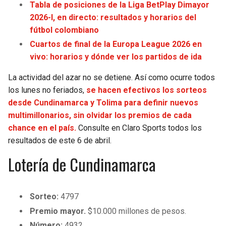
Tabla de posiciones de la Liga BetPlay Dimayor
2026-I, en directo: resultados y horarios del
SEAHAWKS
PELICANS
fútbol colombiano
Cuartos de final de la Europa League 2026 en
BEARS
SPURS
vivo: horarios y dónde ver los partidos de ida
LIONS
NUGGETS
La actividad del azar no se detiene. Así como ocurre todos
los lunes no feriados,
se hacen efectivos los sorteos
PACKERS
TIMBERWOLVES
desde Cundinamarca y Tolima para definir nuevos
multimillonarios, sin olvidar los premios de cada
VIKINGS
THUNDER
chance en el país.
Consulte en Claro Sports todos los
resultados de este 6 de abril.
FALCONS
TRAIL BLAZERS
Lotería de Cundinamarca
PANTHERS
JAZZ
Sorteo:
4797
SAINTS
Premio mayor.
$10.000 millones de pesos.
Número:
4932